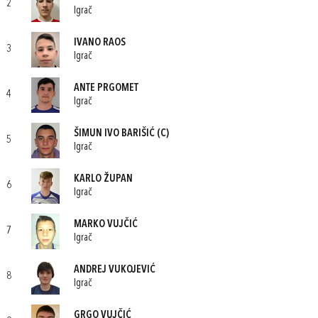
2
Igrač
IVANO RAOS
3
Igrač
ANTE PRGOMET
4
Igrač
ŠIMUN IVO BARIŠIĆ
(C)
5
Igrač
KARLO ŽUPAN
6
Igrač
MARKO VUJČIĆ
7
Igrač
ANDREJ VUKOJEVIĆ
8
Igrač
GRGO VUJČIĆ