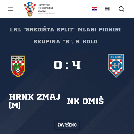
1.NL "SREDIŠTA SPLIT" Mlađi pioniri
Skupina "B", 9. kolo
0
:
4
HRNK Zmaj
NK Omiš
(M)
ZAVRŠENO