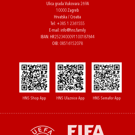
Ulica grada Vukovara 269A
10000 Zagreb
Hrvatska / Croatia
Tel:
+385 1 2361555
E-mail:
info@hns.family
IBAN: HR2523400091100187844
OIB: 08516152078
HNS Shop App
HNS Ulaznice App
HNS Semafor App