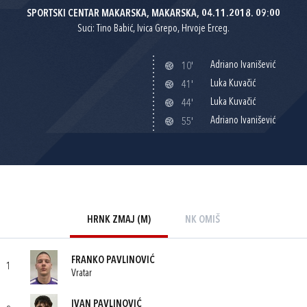
SPORTSKI CENTAR MAKARSKA, MAKARSKA, 04.11.2018. 09:00
Suci: Tino Babić, Ivica Grepo, Hrvoje Erceg.
Adriano Ivanišević
10'
Luka Kuvačić
41'
Luka Kuvačić
44'
Adriano Ivanišević
55'
HRNK ZMAJ (M)
NK OMIŠ
FRANKO PAVLINOVIĆ
1
Vratar
IVAN PAVLINOVIĆ