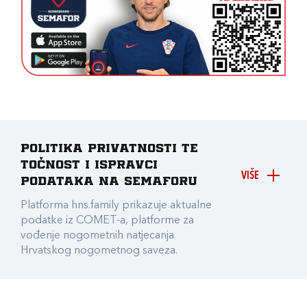
Politika privatnosti te
točnost i ispravci
VIŠE
podataka na Semaforu
Platforma hns.family prikazuje aktualne
podatke iz COMET-a, platforme za
vođenje nogometnih natjecanja
Hrvatskog nogometnog saveza.