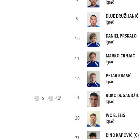
Igrač
DUJE DRUŽIJANIĆ
9
Igrač
DANIEL PRSKALO
10
Igrač
MARKO CRNJAC
11
Igrač
PETAR KRASIĆ
16
Igrač
ROKO DUGANDŽI
6'
40'
17
Igrač
IVO BJELIŠ
20
Igrač
DINO KAPOVIĆ
(C)
77