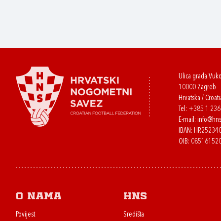
Ulica grada Vuk
10000 Zagreb
Hrvatska / Croati
Tel:
+385 1 23
E-mail:
info@hns
IBAN: HR2523
OIB: 08516152
O nama
HNS
Povijest
Središta