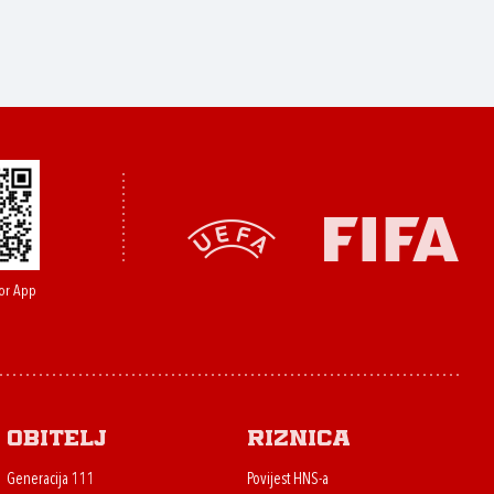
or App
Obitelj
Riznica
Generacija 111
Povijest HNS-a