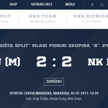
SHOP
VATRENO SRCE
MEDIJI
MILY
HNS.TEAM
HNS.RIZNIC
a Saveza
Hrvatske reprezentacije
Povijest i statistika
EDIŠTA SPLIT" Mlađi pioniri Skupina "B", 24
2
:
2
 (M)
NK
ZAVRŠENO
SPORTSKI CENTAR MAKARSKA, MAKARSKA, 06.05.2019. 18:00
Suci: Josip Češljar, Hrvoje Erceg, Ante Znaor.