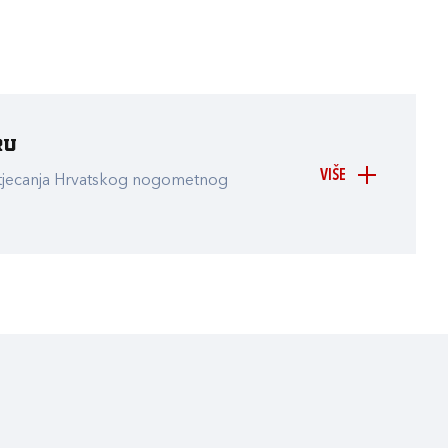
ru
VIŠE
atjecanja Hrvatskog nogometnog