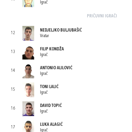
Igrač
PRIČUVNI IGRAČI
NEDJELJKO BULJUBAŠIĆ
12
Vratar
FILIP KONDŽA
13
Igrač
ANTONIO ALILOVIĆ
14
Igrač
TONI LALIĆ
15
Igrač
DAVID TOPIĆ
16
Igrač
LUKA ALAGIĆ
17
Igrač