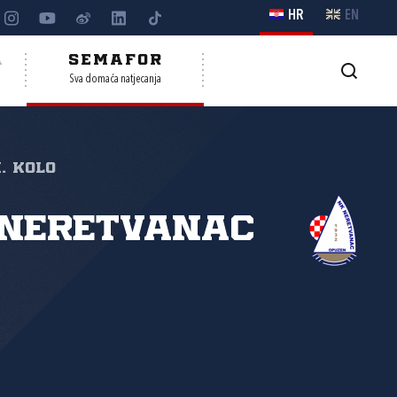
HR
EN
A
SEMAFOR
Sva domaća natjecanja
. kolo
 Neretvanac