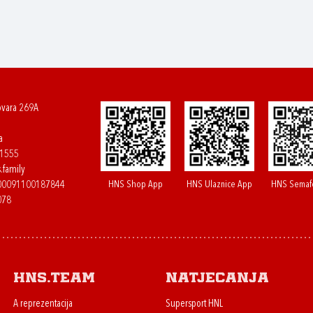
ovara 269A
a
61555
.family
HNS Shop App
HNS Ulaznice App
HNS Semaf
400091100187844
078
HNS.team
Natjecanja
A reprezentacija
Supersport HNL