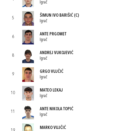
Igrač
ŠIMUN IVO BARIŠIĆ
(C)
5
Igrač
ANTE PRGOMET
6
Igrač
ANDREJ VUKOJEVIĆ
8
Igrač
GRGO VUJČIĆ
9
Igrač
MATEO LEKAJ
10
Igrač
ANTE NIKOLA TOPIĆ
11
Igrač
MARKO VUJČIĆ
19