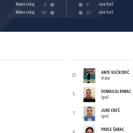
Mateo Lekaj
Jure Ereš
6'
9'
Mateo Lekaj
Jure Ereš
40'
20'
ANTE VUČKOVIĆ
23
Vratar
DOMAGOJ RIMAC
5
Igrač
JURE EREŠ
7
Igrač
PAVLE ŠARAC
8