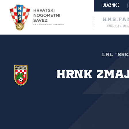
ULAZNICE
HNS.FA
Službena stranic
1.NL "SR
HRNK Zmaj