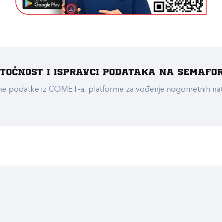
e točnost i ispravci podataka na Semafo
ualne podatke iz COMET-a, platforme za vođenje nogometnih n