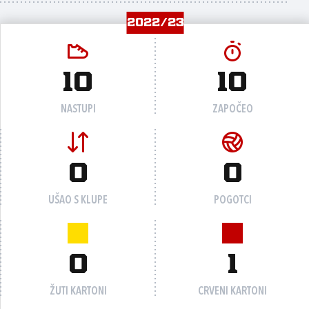
2022/23
10
10
NASTUPI
ZAPOČEO
0
0
UŠAO S KLUPE
POGOTCI
0
1
ŽUTI KARTONI
CRVENI KARTONI