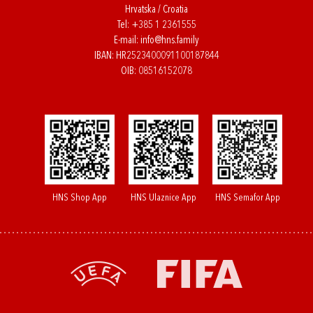
Hrvatska / Croatia
Tel:
+385 1 2361555
E-mail:
info@hns.family
IBAN: HR2523400091100187844
OIB: 08516152078
HNS Shop App
HNS Ulaznice App
HNS Semafor App