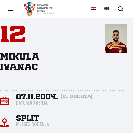
12
Mikula
Ivanac
07.11.2004.
(21 godina)
DATUM ROĐENJA
Split
MJESTO ROĐENJA