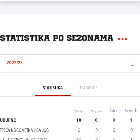
Statistika po sezonama
2022/23
STATISTIKA
UTAKMICE
Nastupi
Pogotci
Žuti k.
Crveni k.
UKUPNO
10
0
0
1
TREĆA NOGOMETNA LIGA JUG
0
0
0
0