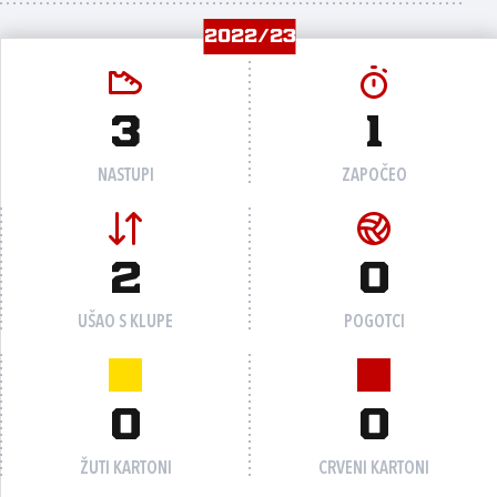
2022/23
3
1
NASTUPI
ZAPOČEO
2
0
UŠAO S KLUPE
POGOTCI
0
0
ŽUTI KARTONI
CRVENI KARTONI