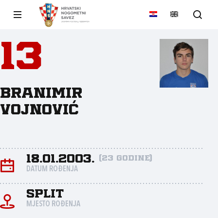
13
Branimir
Vojnović
18.01.2003.
(23 godine)
DATUM ROĐENJA
Split
MJESTO ROĐENJA