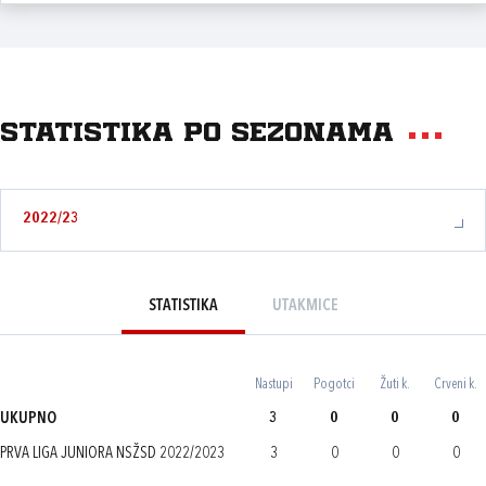
Statistika po sezonama
2022/23
STATISTIKA
UTAKMICE
Nastupi
Pogotci
Žuti k.
Crveni k.
UKUPNO
3
0
0
0
PRVA LIGA JUNIORA NSŽSD 2022/2023
3
0
0
0