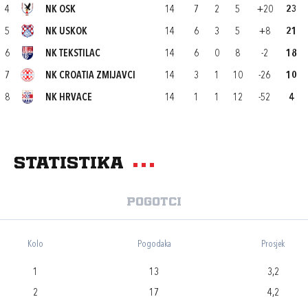
4
NK OSK
14
7
2
5
+20
23
5
NK USKOK
14
6
3
5
+8
21
6
NK TEKSTILAC
14
6
0
8
-2
18
7
NK CROATIA ZMIJAVCI
14
3
1
10
-26
10
8
NK HRVACE
14
1
1
12
-52
4
Statistika
Pogotci
Kolo
Pogodaka
Prosjek
1
13
3,2
2
17
4,2