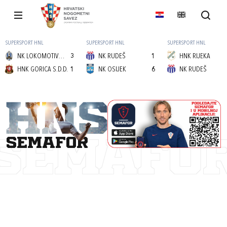
SUPERSPORT HNL
SUPERSPORT HNL
SUPERSPORT HNL
NK LOKOMOTIVA (Z)
3
NK RUDEŠ
1
HNK RIJEKA
HNK GORICA S.D.D.
1
NK OSIJEK
6
NK RUDEŠ
semafor
SEMAFO