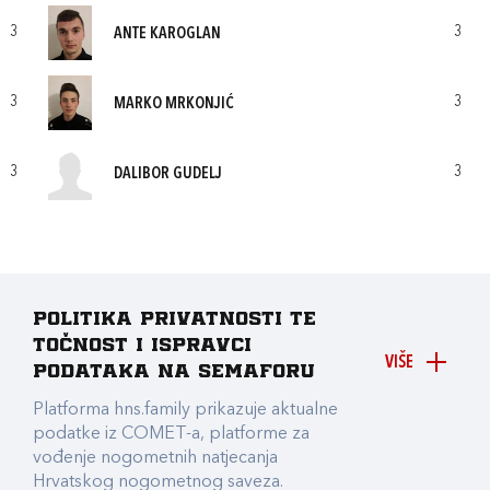
3
3
ANTE KAROGLAN
3
3
MARKO MRKONJIĆ
3
3
DALIBOR GUDELJ
Politika privatnosti te
točnost i ispravci
VIŠE
podataka na Semaforu
Platforma hns.family prikazuje aktualne
podatke iz COMET-a, platforme za
vođenje nogometnih natjecanja
Hrvatskog nogometnog saveza.