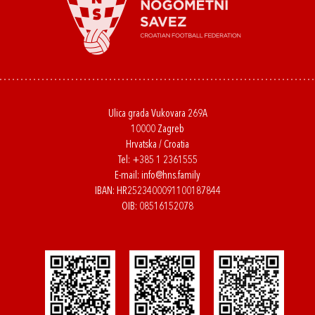
Ulica grada Vukovara 269A
10000 Zagreb
Hrvatska / Croatia
Tel:
+385 1 2361555
E-mail:
info@hns.family
IBAN: HR2523400091100187844
OIB: 08516152078