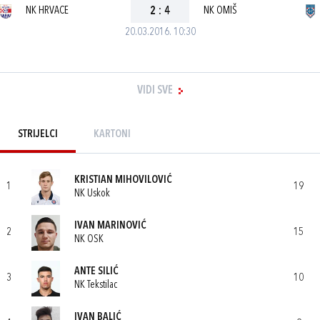
NK HRVACE
2
:
4
NK OMIŠ
20.03.2016. 10:30
VIDI SVE
STRIJELCI
KARTONI
KRISTIAN MIHOVILOVIĆ
1
19
NK Uskok
IVAN MARINOVIĆ
2
15
NK OSK
ANTE SILIĆ
3
10
NK Tekstilac
IVAN BALIĆ