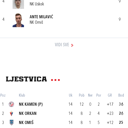
4
9
NK Uskok
ANTE MILAVIĆ
4
9
NK Omiš
VIDI SVE
Ljestvica
Poz
Klub
Uk
Pob
Ner
Por
GR
Bod
1
NK KAMEN (P)
14
12
0
2
+17
36
2
NK ORKAN
14
8
2
4
+23
26
3
NK OMIŠ
14
8
1
5
+12
25