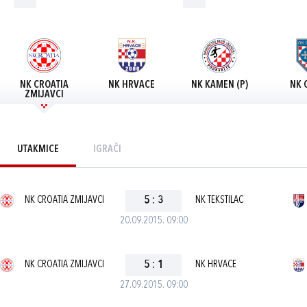
NK CROATIA
NK HRVACE
NK KAMEN (P)
NK 
ZMIJAVCI
UTAKMICE
IGRAČI
NK CROATIA ZMIJAVCI
5
:
3
NK TEKSTILAC
20.09.2015. 09:00
NK CROATIA ZMIJAVCI
5
:
1
NK HRVACE
27.09.2015. 09:00