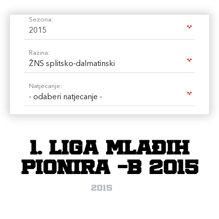
Sezona:
2015
Razina:
ŽNS splitsko-dalmatinski
Natjecanje:
- odaberi natjecanje -
1. Liga mlađih
pionira -B 2015
2015