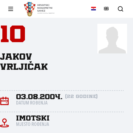
10
Jakov
Vrljičak
03.08.2004.
(22 godine)
DATUM ROĐENJA
Imotski
MJESTO ROĐENJA