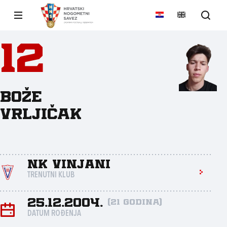
12
Bože
Vrljičak
NK Vinjani
TRENUTNI KLUB
25.12.2004.
(21 godina)
DATUM ROĐENJA