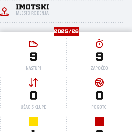
Imotski
MJESTO ROĐENJA
2025/26
9
9
NASTUPI
ZAPOČEO
0
0
UŠAO S KLUPE
POGOTCI