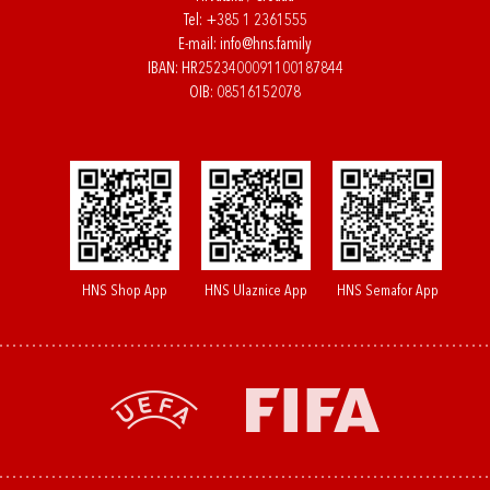
Tel:
+385 1 2361555
E-mail:
info@hns.family
IBAN: HR2523400091100187844
OIB: 08516152078
HNS Shop App
HNS Ulaznice App
HNS Semafor App