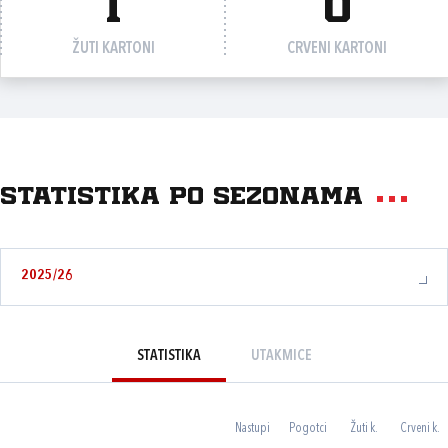
1
0
ŽUTI KARTONI
CRVENI KARTONI
Statistika po sezonama
2025/26
STATISTIKA
UTAKMICE
Nastupi
Pogotci
Žuti k.
Crveni k.