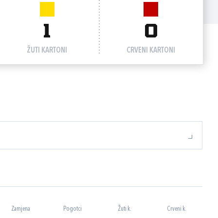
1
0
ŽUTI KARTONI
CRVENI KARTONI
Zamjena
Pogotci
Žuti k.
Crveni k.