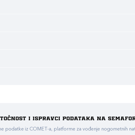
e točnost i ispravci podataka na Semafo
ualne podatke iz COMET-a, platforme za vođenje nogometnih n