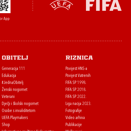
or App
Obitelj
Riznica
Generacija 111
Povijest HNS-a
Edukacija
Povijest Vatrenih
#JednaObitelj
FIFA SP 1998.
Ženski nogomet
FIFA SP 2018.
Veterani
FIFA SP 2022.
Dječji i školski nogomet
Liga nacija 2023.
Osobe s invaliditetom
Fotografije
UEFA Playmakers
Video arhiva
Shop
Publikacije