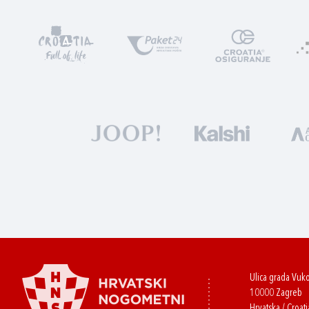
Ulica grada Vuk
10000 Zagreb
Hrvatska / Croati