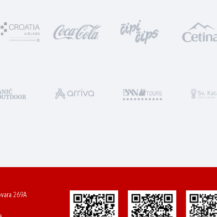
ovara 269A
a