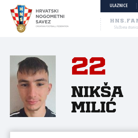
ULAZNICE
HNS.FA
Službena stranic
22
Nikša
Milić