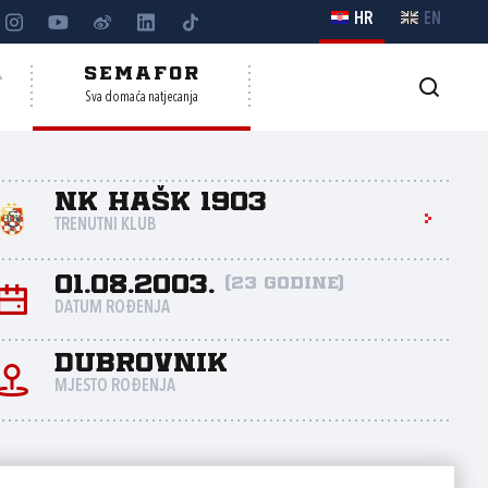
HR
EN
A
SEMAFOR
Sva domaća natjecanja
NK HAŠK 1903
TRENUTNI KLUB
01.08.2003.
(23 godine)
DATUM ROĐENJA
Dubrovnik
MJESTO ROĐENJA