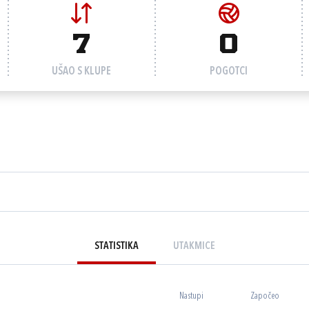
7
0
UŠAO S KLUPE
POGOTCI
STATISTIKA
UTAKMICE
Nastupi
Započeo