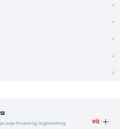
ru
VIŠE
atjecanja Hrvatskog nogometnog