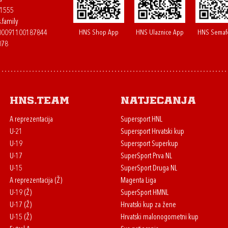
61555
.family
HNS Shop App
HNS Ulaznice App
HNS Semaf
400091100187844
078
HNS.team
Natjecanja
A reprezentacija
Supersport HNL
U-21
Supersport Hrvatski kup
U-19
Supersport Superkup
U-17
SuperSport Prva NL
U-15
SuperSport Druga NL
A reprezentacija (Ž)
Magenta Liga
U-19 (Ž)
SuperSport HMNL
U-17 (Ž)
Hrvatski kup za žene
U-15 (Ž)
Hrvatski malonogometni kup