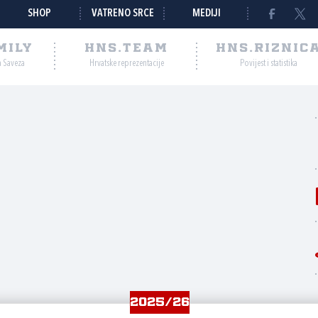
SHOP
VATRENO SRCE
MEDIJI
MILY
HNS.TEAM
HNS.RIZNIC
a Saveza
Hrvatske reprezentacije
Povijest i statistika
2025/26