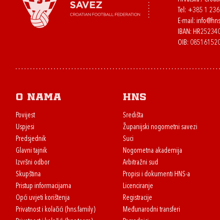
Tel:
+385 1 23
E-mail:
info@hns
IBAN: HR2523
OIB: 08516152
O nama
HNS
Povijest
Središta
Uspjesi
Županijski nogometni savezi
Predsjednik
Suci
Glavni tajnik
Nogometna akademija
Izvršni odbor
Arbitražni sud
Skupština
Propisi i dokumenti HNS-a
Pristup informacijama
Licenciranje
Opći uvjeti korištenja
Registracije
Privatnost i kolačići (hns.family)
Međunarodni transferi