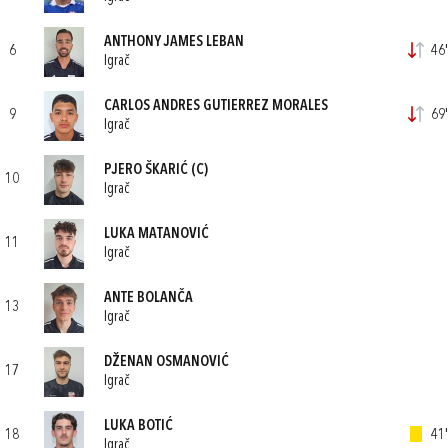
ANTHONY JAMES LEBAN
6
46'
Igrač
CARLOS ANDRES GUTIERREZ MORALES
9
69'
Igrač
PJERO ŠKARIĆ
(C)
10
Igrač
LUKA MATANOVIĆ
11
Igrač
ANTE BOLANČA
13
Igrač
DŽENAN OSMANOVIĆ
17
Igrač
LUKA BOTIĆ
18
41'
Igrač