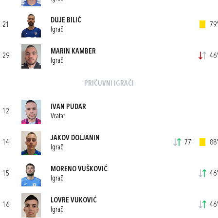
DUJE BILIĆ
21
79'
Igrač
MARIN KAMBER
29
46'
Igrač
PRIČUVNI IGRAČI
IVAN PUDAR
12
Vratar
JAKOV DOLJANIN
14
77'
88'
Igrač
MORENO VUŠKOVIĆ
15
46'
Igrač
LOVRE VUKOVIĆ
16
46'
Igrač