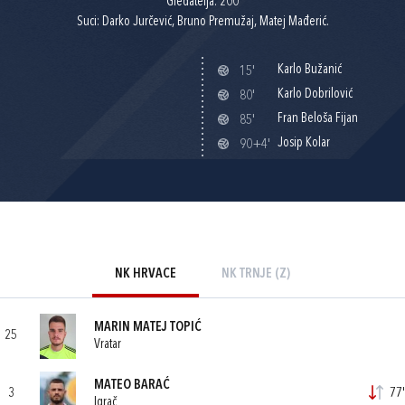
Gledatelja: 200
Suci: Darko Jurčević, Bruno Premužaj, Matej Mađerić.
Karlo Bužanić
15'
Karlo Dobrilović
80'
Fran Beloša Fijan
85'
Josip Kolar
90+4'
NK HRVACE
NK TRNJE (Z)
MARIN MATEJ TOPIĆ
25
Vratar
MATEO BARAĆ
3
77'
Igrač