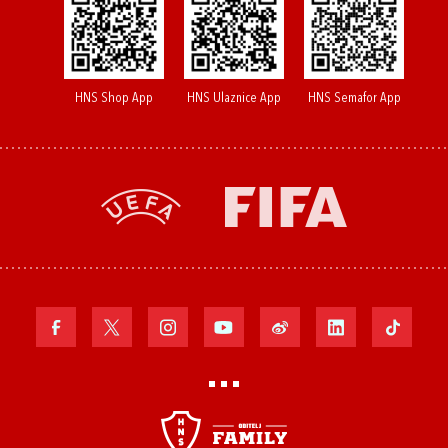
HNS Shop App
HNS Ulaznice App
HNS Semafor App