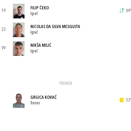
FILIP ČEKO
19
69'
Igrač
NICOLAS DA SILVA MESQUITA
23
Igrač
NIKŠA MILIĆ
99
Igrač
TRENER
GRGICA KOVAČ
53'
Trener