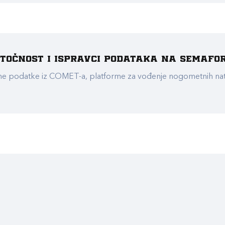
e točnost i ispravci podataka na Semafo
ualne podatke iz COMET-a, platforme za vođenje nogometnih n