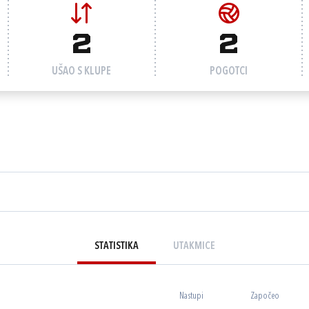
2
2
UŠAO S KLUPE
POGOTCI
STATISTIKA
UTAKMICE
Nastupi
Započeo