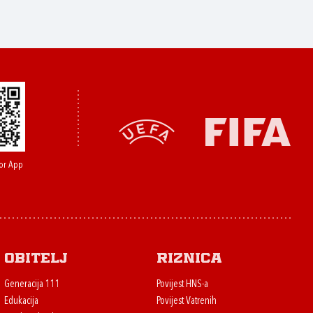
or App
Obitelj
Riznica
Generacija 111
Povijest HNS-a
Edukacija
Povijest Vatrenih