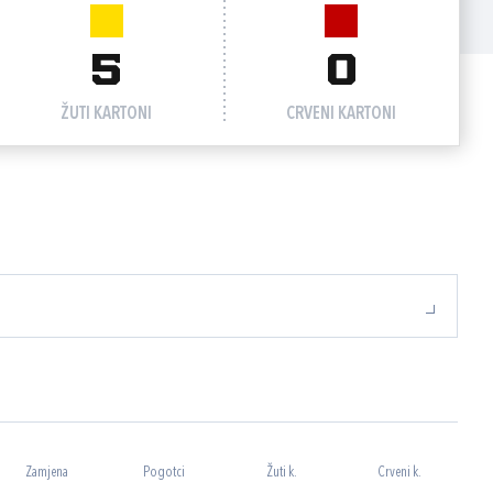
5
0
ŽUTI KARTONI
CRVENI KARTONI
Zamjena
Pogotci
Žuti k.
Crveni k.