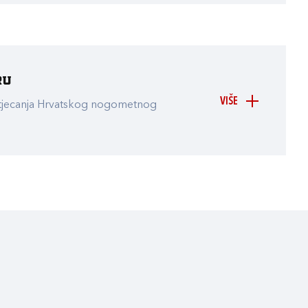
ru
VIŠE
atjecanja Hrvatskog nogometnog