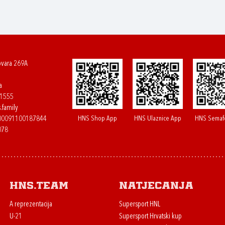
ovara 269A
a
61555
.family
HNS Shop App
HNS Ulaznice App
HNS Semaf
400091100187844
078
HNS.team
Natjecanja
A reprezentacija
Supersport HNL
U-21
Supersport Hrvatski kup