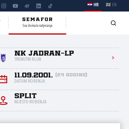
HR
EN
A
SEMAFOR
Sva domaća natjecanja
NK Jadran-LP
TRENUTNI KLUB
11.09.2001.
(24 godine)
DATUM ROĐENJA
Split
MJESTO ROĐENJA