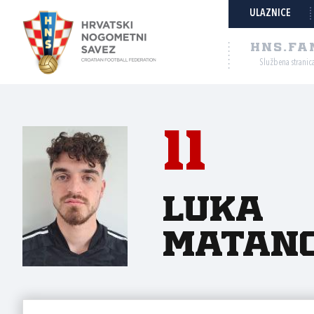
ULAZNICE
HNS.FA
Službena stranic
11
Luka
Matano