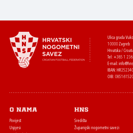
Ulica grada Vuk
10000 Zagreb
Hrvatska / Croati
Tel:
+385 1 23
E-mail:
info@hns
IBAN: HR2523
OIB: 08516152
O nama
HNS
Povijest
Središta
Uspjesi
Županijski nogometni savezi