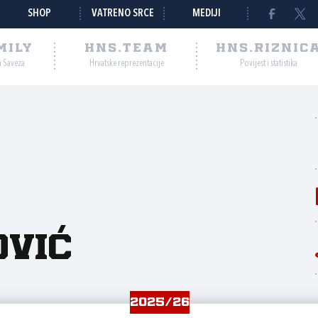
SHOP
VATRENO SRCE
MEDIJI
MILY
HNS.TEAM
HNS.RIZNIC
a Saveza
Hrvatske reprezentacije
Povijest i statistika
vić
2025/26