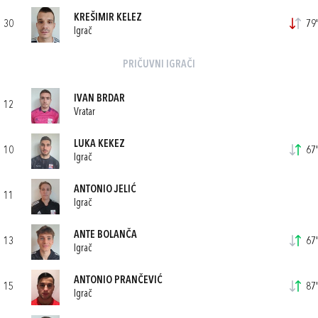
KREŠIMIR KELEZ
30
79'
Igrač
PRIČUVNI IGRAČI
IVAN BRDAR
12
Vratar
LUKA KEKEZ
10
67'
Igrač
ANTONIO JELIĆ
11
Igrač
ANTE BOLANČA
13
67'
Igrač
ANTONIO PRANČEVIĆ
15
87'
Igrač