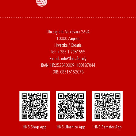
Ulica grada Vukovara 269A
10000 Zagreb
Hrvatska / Croatia
Tel:
+385 1 2361555
E-mail:
info@hns.family
IBAN: HR2523400091100187844
OIB: 08516152078
HNS Shop App
HNS Ulaznice App
HNS Semafor App