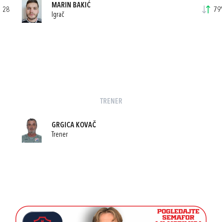
MARIN BAKIĆ
28
79'
Igrač
TRENER
GRGICA KOVAČ
Trener