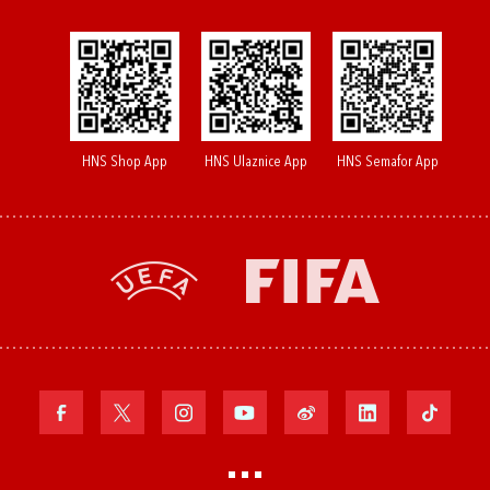
HNS Shop App
HNS Ulaznice App
HNS Semafor App