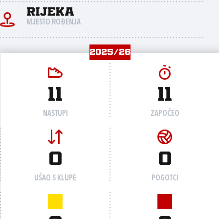
Rijeka
MJESTO ROĐENJA
2025/26
11
11
NASTUPI
ZAPOČEO
0
0
UŠAO S KLUPE
POGOTCI