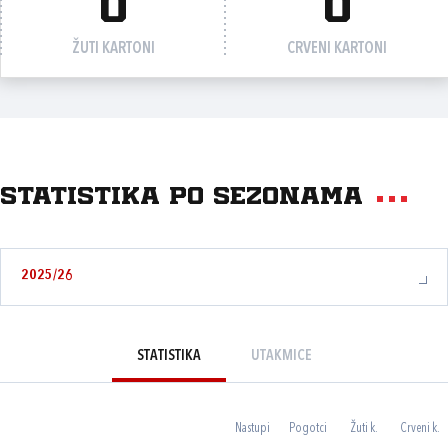
0
0
ŽUTI KARTONI
CRVENI KARTONI
Statistika po sezonama
2025/26
STATISTIKA
UTAKMICE
Nastupi
Pogotci
Žuti k.
Crveni k.