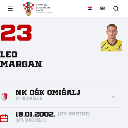
23
Leo
Margan
NK OŠK Omišalj
TRENUTNI KLUB
18.01.2002.
(24 godine)
DATUM ROĐENJA