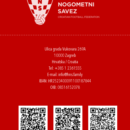
Ulica grada Vukovara 269A
10000 Zagreb
Hrvatska / Croatia
Tel:
+385 1 2361555
E-mail:
info@hns.family
IBAN: HR2523400091100187844
OIB: 08516152078