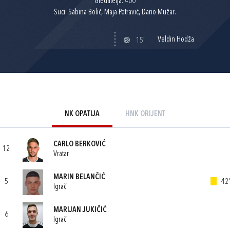
Gledatelja: 400
Suci: Sabina Bolić, Maja Petravić, Dario Mužar.
Veldin Hodža
15'
NK OPATIJA
HNK ORIJENT
CARLO BERKOVIĆ
12
Vratar
MARIN BELANČIĆ
5
42'
Igrač
MARIJAN JUKIČIĆ
6
Igrač