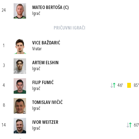
MATEO BERTOŠA
(C)
24
Igrač
PRIČUVNI IGRAČI
VICE BAŽDARIĆ
1
Vratar
ARTEM ELSHIN
3
Igrač
FILIP FUMIĆ
4
46'
85'
Igrač
TOMISLAV IVIČIĆ
8
Igrač
IVOR WEITZER
14
60'
Igrač