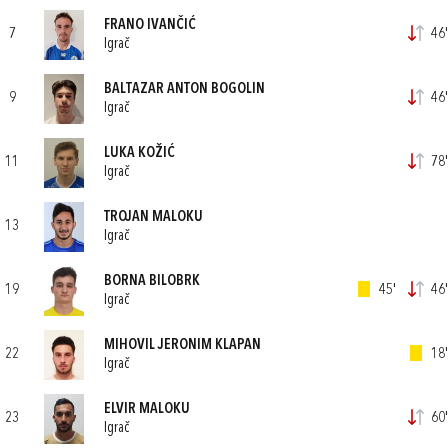
FRANO IVANČIĆ
7
46'
Igrač
BALTAZAR ANTON BOGOLIN
9
46'
Igrač
LUKA KOŽIĆ
11
78'
Igrač
TROJAN MALOKU
13
Igrač
BORNA BILOBRK
19
45'
46'
Igrač
MIHOVIL JERONIM KLAPAN
22
18'
Igrač
ELVIR MALOKU
23
60'
Igrač