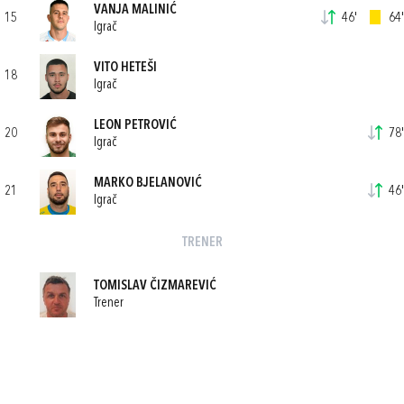
VANJA MALINIĆ
15
46'
64'
Igrač
VITO HETEŠI
18
Igrač
LEON PETROVIĆ
20
78'
Igrač
MARKO BJELANOVIĆ
21
46'
Igrač
TRENER
TOMISLAV ČIZMAREVIĆ
Trener