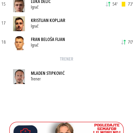
LUKA DELIĆ
15
54'
73'
Igrač
KRISTIJAN KOPLJAR
17
Igrač
FRAN BELOŠA FIJAN
18
70'
Igrač
TRENER
MLADEN STIPKOVIĆ
Trener