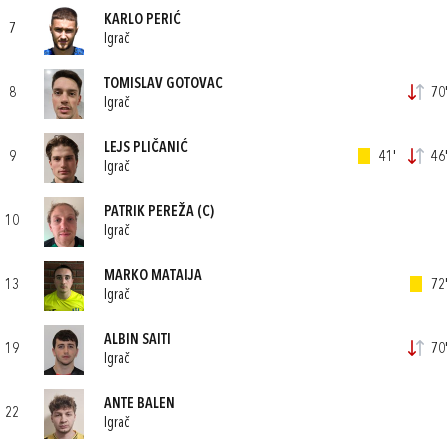
KARLO PERIĆ
7
Igrač
TOMISLAV GOTOVAC
8
70'
Igrač
LEJS PLIČANIĆ
9
41'
46'
Igrač
PATRIK PEREŽA
(C)
10
Igrač
MARKO MATAIJA
13
72'
Igrač
ALBIN SAITI
19
70'
Igrač
ANTE BALEN
22
Igrač