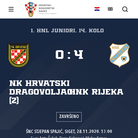
1. HNL Juniori, 14. kolo
0
:
4
NK Hrvatski
dragovoljac
HNK Rijeka
(Z)
ZAVRŠENO
ŠNC STJEPAN SPAJIĆ, SIGET, 28.11.2020. 13:00