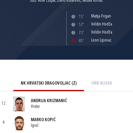
Suci: Ante Čuljak, Dario Kolarević, Mislav Krmar.
Matija Frigan
15'
Veldin Hodža
57'
Veldin Hodža
73'
Leon Lipovac
85'
NK HRVATSKI DRAGOVOLJAC (Z)
HNK RIJEKA
ANDRIJA KRIZMANIĆ
12
Vratar
MARKO KOPIĆ
4
Igrač