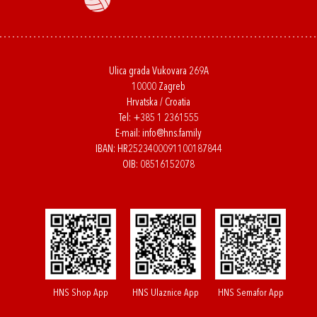
Ulica grada Vukovara 269A
10000 Zagreb
Hrvatska / Croatia
Tel:
+385 1 2361555
E-mail:
info@hns.family
IBAN: HR2523400091100187844
OIB: 08516152078
HNS Shop App
HNS Ulaznice App
HNS Semafor App