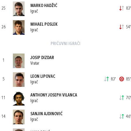
MARKO HADŽIĆ
25
83'
Igrač
MIHAEL POSLEK
26
54'
Igrač
PRIČUVNI IGRAČI
JOSIP DIZDAR
1
Vratar
LEON LIPOVAC
5
83'
85'
Igrač
ANTHONY JOSEPH VILANCA
11
70'
Igrač
SANJIN AJDINOVIĆ
14
46'
Igrač