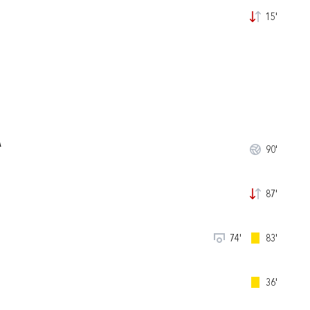
15'
A
90'
87'
74'
83'
36'