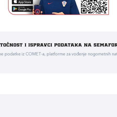
e točnost i ispravci podataka na Semafo
ualne podatke iz COMET-a, platforme za vođenje nogometnih n