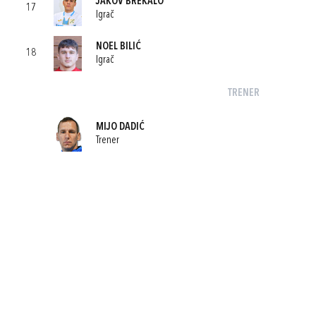
JAKOV BREKALO
17
Igrač
NOEL BILIĆ
18
Igrač
TRENER
MIJO DADIĆ
Trener