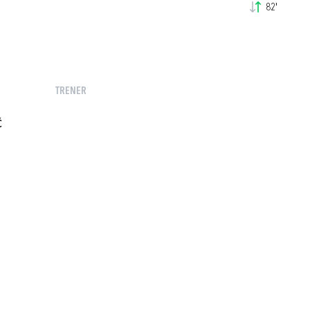
82'
TRENER
Ć