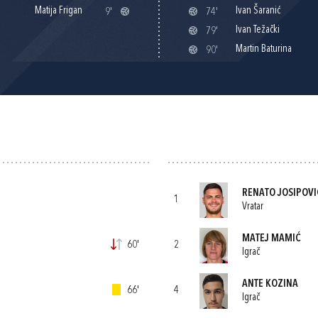
Matija Frigan
Ivan Šaranić
9'
74'
Ivan Težački
79'
Martin Baturina
90'
RENATO JOSIPOVI
1
Vratar
MATEJ MAMIĆ
60'
2
Igrač
ANTE KOZINA
66'
4
Igrač