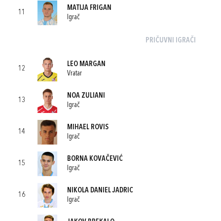
MATIJA FRIGAN
11
Igrač
PRIČUVNI IGRAČI
LEO MARGAN
12
Vratar
NOA ZULIANI
13
Igrač
MIHAEL ROVIS
14
Igrač
BORNA KOVAČEVIĆ
15
Igrač
NIKOLA DANIEL JADRIC
16
Igrač