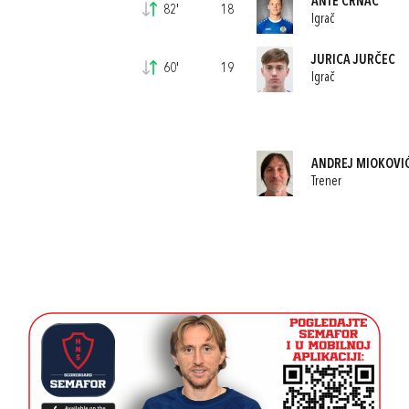
ANTE CRNAC
82'
18
Igrač
JURICA JURČEC
60'
19
Igrač
ANDREJ MIOKOVI
Trener