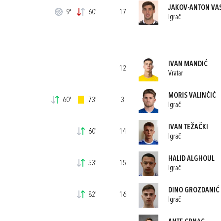
JAKOV-ANTON VAS
9'
60'
17
Igrač
IVAN MANDIĆ
12
Vratar
MORIS VALINČIĆ
60'
73'
3
Igrač
IVAN TEŽAČKI
60'
14
Igrač
HALID ALGHOUL
53'
15
Igrač
DINO GROZDANIĆ
82'
16
Igrač