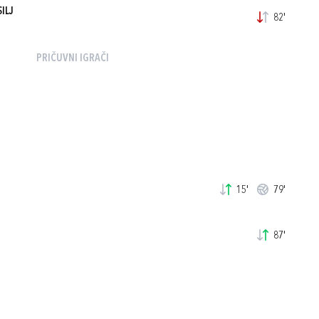
ILJ
82'
PRIČUVNI IGRAČI
15'
79'
87'