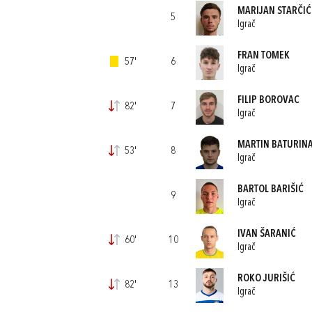
MARIJAN STARČIĆ
5
Igrač
FRAN TOMEK
57'
6
Igrač
FILIP BOROVAC
82'
7
Igrač
MARTIN BATURIN
53'
8
Igrač
BARTOL BARIŠIĆ
9
Igrač
IVAN ŠARANIĆ
60'
10
Igrač
ROKO JURIŠIĆ
82'
13
Igrač