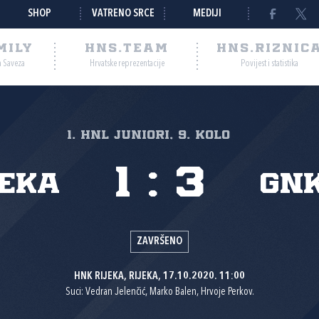
SHOP
VATRENO SRCE
MEDIJI
MILY
HNS.TEAM
HNS.RIZNIC
a Saveza
Hrvatske reprezentacije
Povijest i statistika
1. HNL Juniori, 9. kolo
1
:
3
jeka
GN
ZAVRŠENO
HNK RIJEKA, RIJEKA, 17.10.2020. 11:00
Suci: Vedran Jelenčić, Marko Balen, Hrvoje Perkov.