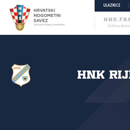
ULAZNICE
HNS.FA
Službena stranic
HNK Ri