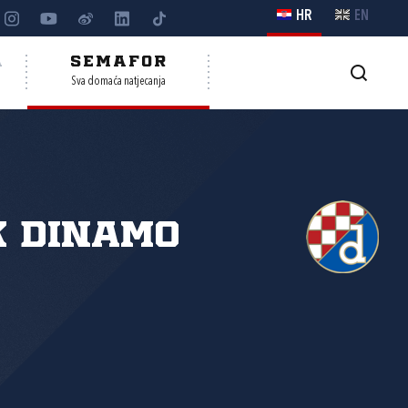
HR
EN
A
SEMAFOR
Sva domaća natjecanja
K Dinamo