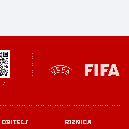
or App
Obitelj
Riznica