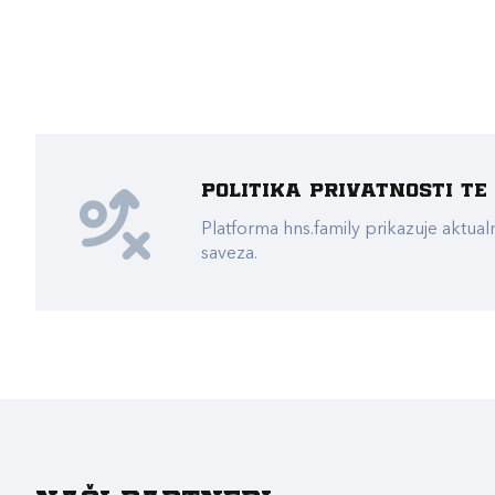
Politika privatnosti t
Platforma hns.family prikazuje akt
saveza.