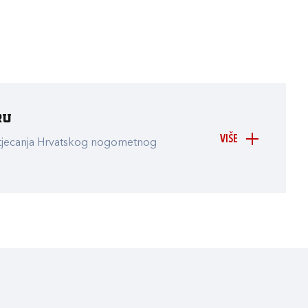
ru
VIŠE
atjecanja Hrvatskog nogometnog