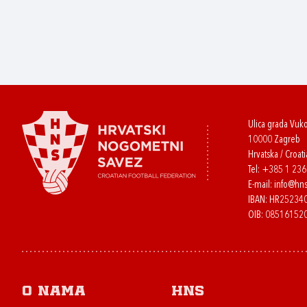
Ulica grada Vuk
10000 Zagreb
Hrvatska / Croati
Tel:
+385 1 23
E-mail:
info@hns
IBAN: HR2523
OIB: 08516152
O nama
HNS