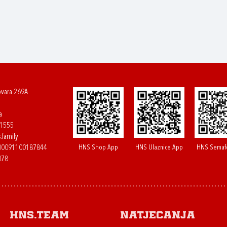
ovara 269A
a
61555
.family
HNS Shop App
HNS Ulaznice App
HNS Semaf
400091100187844
078
HNS.team
Natjecanja