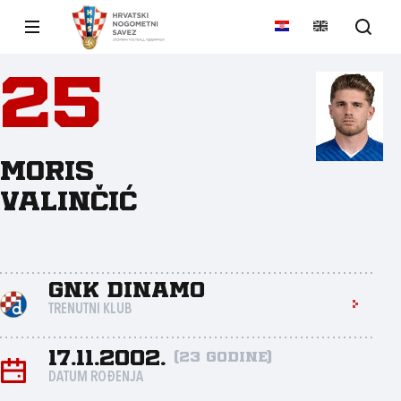
25
Moris
Valinčić
GNK Dinamo
TRENUTNI KLUB
17.11.2002.
(23 godine)
DATUM ROĐENJA