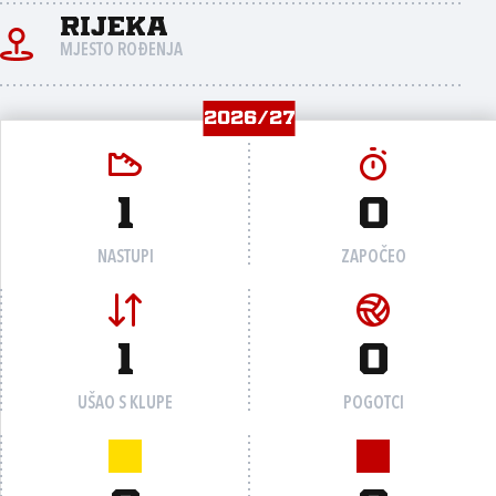
Rijeka
MJESTO ROĐENJA
2026/27
1
0
NASTUPI
ZAPOČEO
1
0
UŠAO S KLUPE
POGOTCI