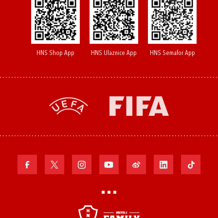
HNS Shop App
HNS Ulaznice App
HNS Semafor App