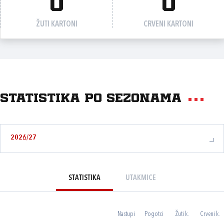
0
0
ŽUTI KARTONI
CRVENI KARTONI
Statistika po sezonama
2026/27
STATISTIKA
UTAKMICE
Nastupi
Pogotci
Žuti k.
Crveni k.