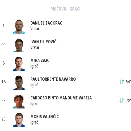
PRIČUVNI IGRAČI
DANIJEL ZAGORAC
1
Vratar
IVAN FILIPOVIĆ
44
Vratar
MIHA ZAJC
8
Igrač
RAUL TORRENTE NAVARRO
16
54'
Igrač
CARDOSO PINTO MANDUME VARELA
23
78'
Igrač
MORIS VALINČIĆ
25
Igrač