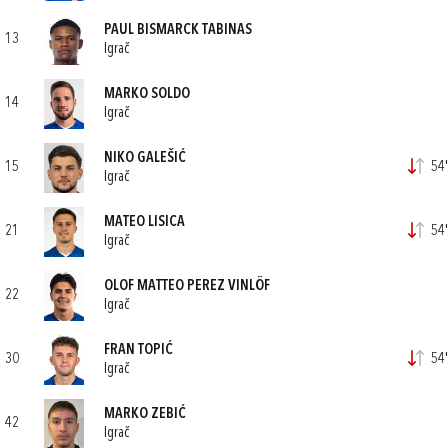
PAUL BISMARCK TABINAS
13
Igrač
MARKO SOLDO
14
Igrač
NIKO GALEŠIĆ
15
54'
Igrač
MATEO LISICA
21
54'
Igrač
OLOF MATTEO PEREZ VINLÖF
22
Igrač
FRAN TOPIĆ
30
54'
Igrač
MARKO ZEBIĆ
42
Igrač