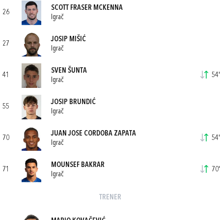
SCOTT FRASER MCKENNA
26
Igrač
JOSIP MIŠIĆ
27
Igrač
SVEN ŠUNTA
41
54'
Igrač
JOSIP BRUNDIĆ
55
Igrač
JUAN JOSE CORDOBA ZAPATA
70
54'
Igrač
MOUNSEF BAKRAR
71
70'
Igrač
TRENER