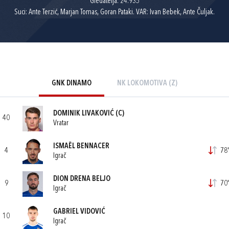
Gledatelja: 24.935
Suci: Ante Terzić, Marjan Tomas, Goran Pataki. VAR: Ivan Bebek, Ante Čuljak.
GNK DINAMO
NK LOKOMOTIVA (Z)
DOMINIK LIVAKOVIĆ
(C)
40
Vratar
ISMAËL BENNACER
4
78'
Igrač
DION DRENA BELJO
9
70'
Igrač
GABRIEL VIDOVIĆ
10
Igrač