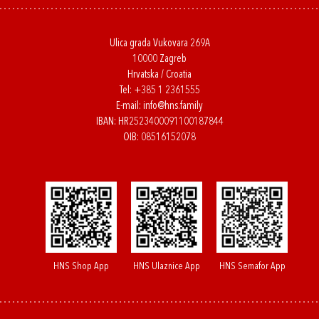
Ulica grada Vukovara 269A
10000 Zagreb
Hrvatska / Croatia
Tel:
+385 1 2361555
E-mail:
info@hns.family
IBAN: HR2523400091100187844
OIB: 08516152078
HNS Shop App
HNS Ulaznice App
HNS Semafor App