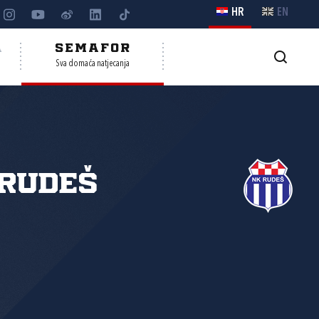
HR
EN
A
SEMAFOR
Sva domaća natjecanja
Rudeš