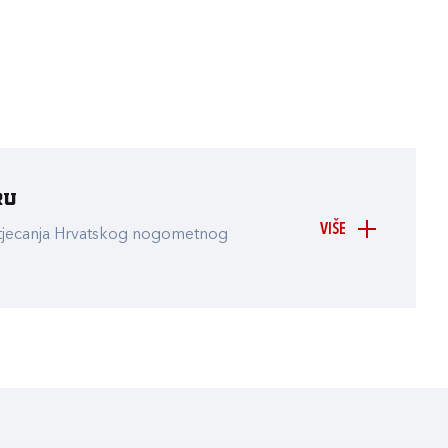
ru
VIŠE
atjecanja Hrvatskog nogometnog