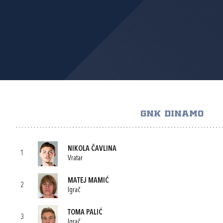
GNK DINAMO
NIKOLA ČAVLINA
1
Vratar
MATEJ MAMIĆ
2
Igrač
TOMA PALIĆ
3
Igrač