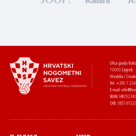
Ulica grada Vuk
10000 Zagreb
Hrvatska / Croati
Tel:
+385 1 23
E-mail:
info@hns
IBAN: HR2523
OIB: 08516152