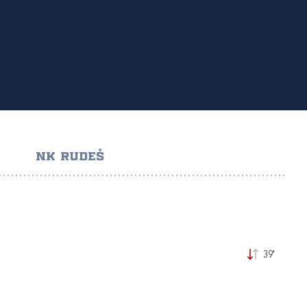
NK RUDEŠ
39'