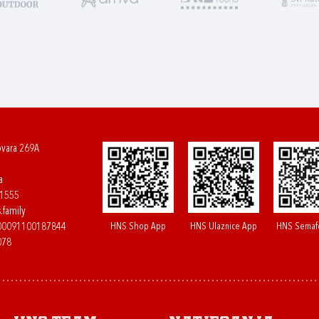
ovara 269A
a
61555
.family
HNS Shop App
HNS Ulaznice App
HNS Semaf
400091100187844
078