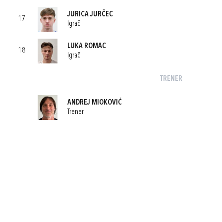
JURICA JURČEC
17
Igrač
LUKA ROMAC
18
Igrač
TRENER
ANDREJ MIOKOVIĆ
Trener