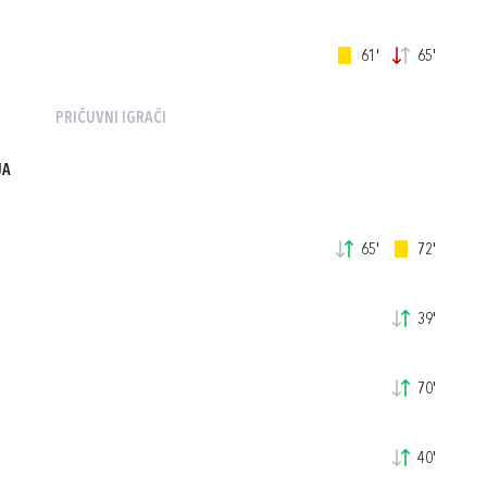
61'
65'
PRIČUVNI IGRAČI
JA
65'
72'
39'
70'
40'