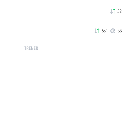
52'
65'
88'
TRENER