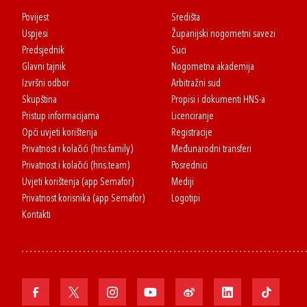
Povijest
Središta
Uspjesi
Županijski nogometni savezi
Predsjednik
Suci
Glavni tajnik
Nogometna akademija
Izvršni odbor
Arbitražni sud
Skupština
Propisi i dokumenti HNS-a
Pristup informacijama
Licenciranje
Opći uvjeti korištenja
Registracije
Privatnost i kolačići (hns.family)
Međunarodni transferi
Privatnost i kolačići (hns.team)
Posrednici
Uvjeti korištenja (app Semafor)
Mediji
Privatnost korisnika (app Semafor)
Logotipi
Kontakti