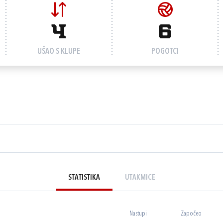
4
6
UŠAO S KLUPE
POGOTCI
STATISTIKA
UTAKMICE
Nastupi
Započeo