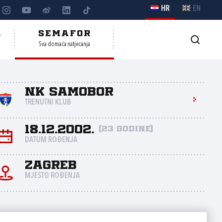
HR
EN
A
SEMAFOR
Sva domaća natjecanja
NK Samobor
TRENUTNI KLUB
18.12.2002.
(23 godine)
DATUM ROĐENJA
Zagreb
MJESTO ROĐENJA