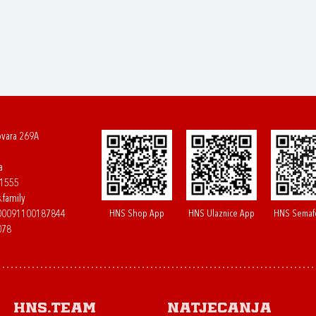
ovara 269A
a
61555
.family
HNS Shop App
HNS Ulaznice App
HNS Semaf
400091100187844
078
HNS.team
Natjecanja