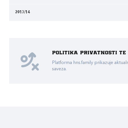
2013/14
Politika privatnosti t
Platforma hns.family prikazuje akt
saveza.