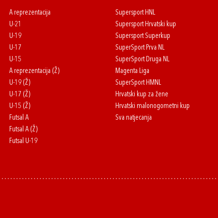
A reprezentacija
Supersport HNL
U-21
Supersport Hrvatski kup
U-19
Supersport Superkup
U-17
SuperSport Prva NL
U-15
SuperSport Druga NL
A reprezentacija (Ž)
Magenta Liga
U-19 (Ž)
SuperSport HMNL
U-17 (Ž)
Hrvatski kup za žene
U-15 (Ž)
Hrvatski malonogometni kup
Futsal A
Sva natjecanja
Futsal A (Ž)
Futsal U-19