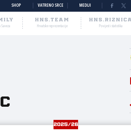
SHOP
VATRENO SRCE
MEDIJI
MILY
HNS.TEAM
HNS.RIZNIC
a Saveza
Hrvatske reprezentacije
Povijest i statistika
c
2025/26