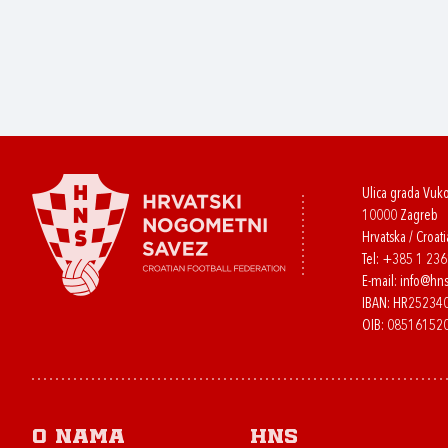
Ulica grada Vuk
10000 Zagreb
Hrvatska / Croati
Tel:
+385 1 23
E-mail:
info@hns
IBAN: HR2523
OIB: 08516152
O nama
HNS