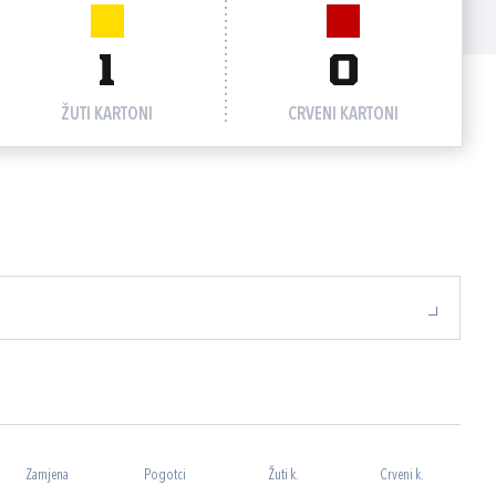
1
0
ŽUTI KARTONI
CRVENI KARTONI
Zamjena
Pogotci
Žuti k.
Crveni k.