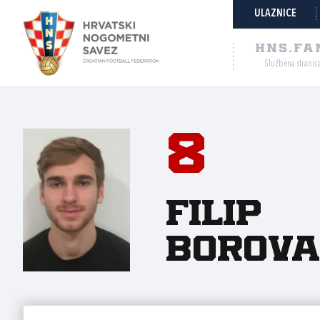
ULAZNICE
HNS.FA
Službena stranic
8
Filip
Borova