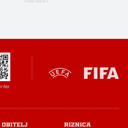
or App
Obitelj
Riznica