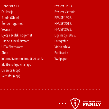
Generacija 111
Povijest HNS-a
Edukacija
Povijest Vatrenih
#JednaObitelj
FIFA SP 1998.
Ženski nogomet
FIFA SP 2018.
Veterani
FIFA SP 2022.
Dječji i školski nogomet
Liga nacija 2023.
Osobe s invaliditetom
Fotografije
UEFA Playmakers
Video arhiva
Shop
Publikacije
Informativno-multimedijski centar
Wallpaperi
Službena trgovina (app)
Ulaznice (app)
Semafor (app)