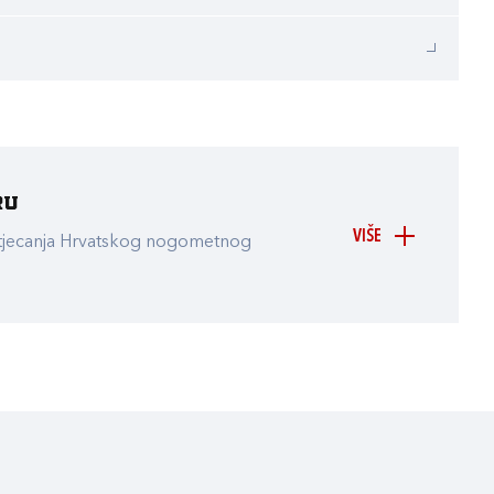
ru
VIŠE
atjecanja Hrvatskog nogometnog