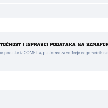
e točnost i ispravci podataka na Semafo
ualne podatke iz COMET-a, platforme za vođenje nogometnih n