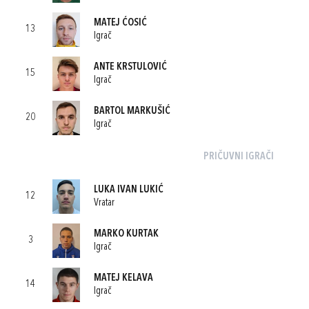
MATEJ ĆOSIĆ
13
Igrač
ANTE KRSTULOVIĆ
15
Igrač
BARTOL MARKUŠIĆ
20
Igrač
PRIČUVNI IGRAČI
LUKA IVAN LUKIĆ
12
Vratar
MARKO KURTAK
3
Igrač
MATEJ KELAVA
14
Igrač