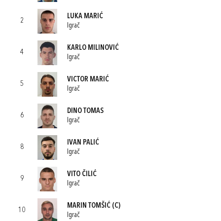
LUKA MARIĆ
2
Igrač
KARLO MILINOVIĆ
4
Igrač
VICTOR MARIĆ
5
Igrač
DINO TOMAS
6
Igrač
IVAN PALIĆ
8
Igrač
VITO ČILIĆ
9
Igrač
MARIN TOMŠIĆ
(C)
10
Igrač