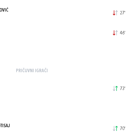
OVIĆ
27'
46'
PRIČUVNI IGRAČI
73'
TISAJ
70'