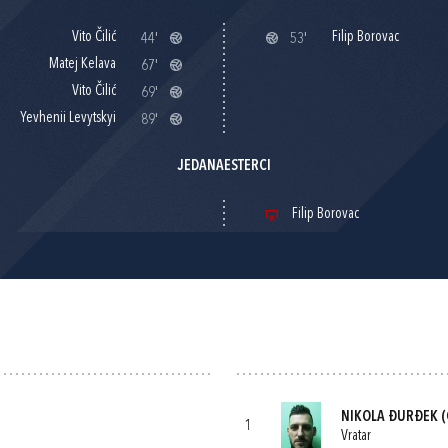
Vito Čilić
Filip Borovac
44'
53'
Matej Kelava
67'
Vito Čilić
69'
Yevhenii Levytskyi
89'
JEDANAESTERCI
Filip Borovac
NIKOLA ĐURĐEK
(
1
Vratar