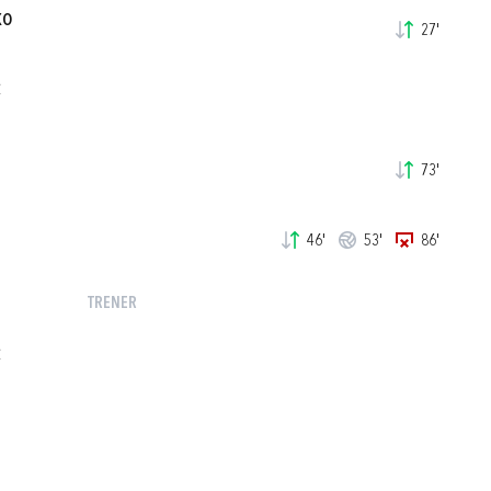
KO
27'
C
73'
46'
53'
86'
TRENER
Ć