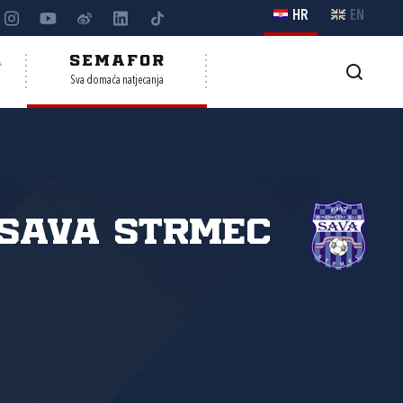
HR
EN
A
SEMAFOR
Sva domaća natjecanja
Sava Strmec