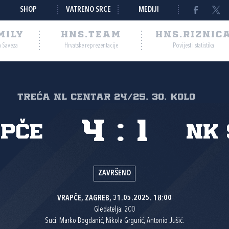
SHOP
VATRENO SRCE
MEDIJI
MILY
HNS.TEAM
HNS.RIZNIC
a Saveza
Hrvatske reprezentacije
Povijest i statistika
Treća NL Centar 24/25, 30. kolo
4
:
1
apče
NK 
ZAVRŠENO
VRAPČE, ZAGREB, 31.05.2025. 18:00
Gledatelja: 200
Suci: Marko Bogdanić, Nikola Grgurić, Antonio Jušić.