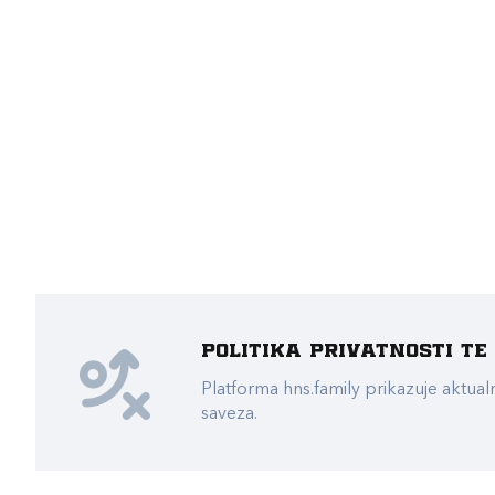
Politika privatnosti t
Platforma hns.family prikazuje akt
saveza.