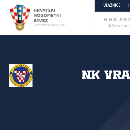
ULAZNICE
HNS.FA
Službena stranic
NK Vr