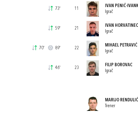
IVAN PENIĆ-IVAN
73'
11
Igrač
IVAN HORVATINE
59'
21
Igrač
MIHAEL PETRAVIĆ
70'
89'
22
Igrač
FILIP BOROVAC
46'
23
Igrač
MARIJO RENDULI
Trener