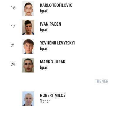
KARLO TEOFILOVIĆ
16
Igrač
IVAN PAĐEN
17
Igrač
YEVHENII LEVYTSKYI
21
Igrač
MARKO JURAK
24
Igrač
TRENER
ROBERT MILOŠ
Trener