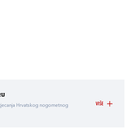
ru
VIŠE
atjecanja Hrvatskog nogometnog