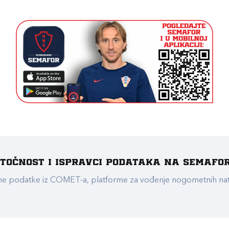
e točnost i ispravci podataka na Semafo
ualne podatke iz COMET-a, platforme za vođenje nogometnih n