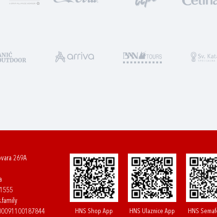
ovara 269A
a
61555
.family
HNS Shop App
HNS Ulaznice App
HNS Semaf
400091100187844