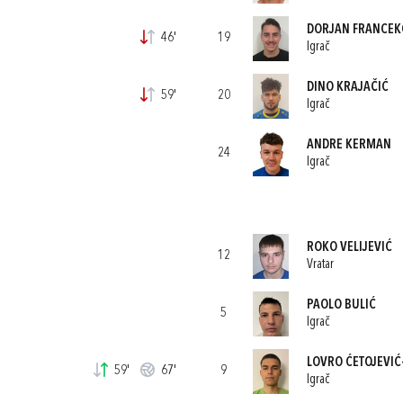
DORJAN FRANCEK
46'
19
Igrač
DINO KRAJAČIĆ
59'
20
Igrač
ANDRE KERMAN
24
Igrač
ROKO VELIJEVIĆ
12
Vratar
PAOLO BULIĆ
5
Igrač
LOVRO ĆETOJEVIĆ-
59'
67'
9
Igrač