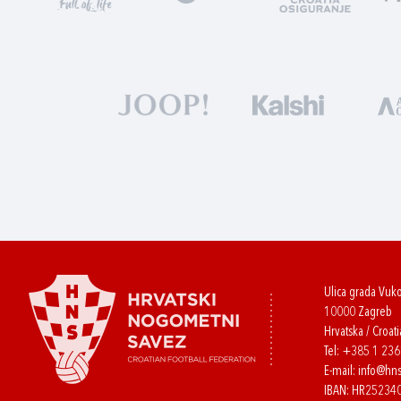
Ulica grada Vuk
10000 Zagreb
Hrvatska / Croati
Tel:
+385 1 23
E-mail:
info@hns
IBAN: HR2523