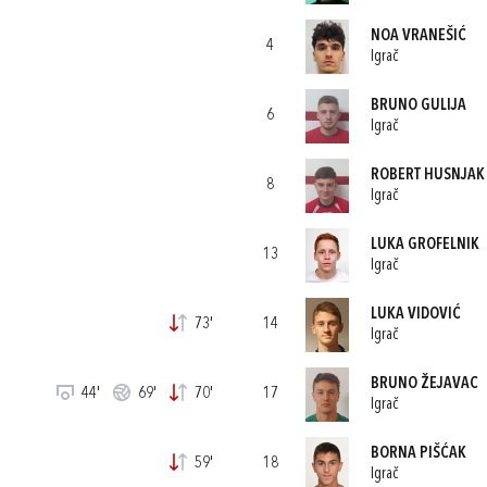
NOA VRANEŠIĆ
4
Igrač
BRUNO GULIJA
6
Igrač
ROBERT HUSNJAK
8
Igrač
LUKA GROFELNIK
13
Igrač
LUKA VIDOVIĆ
73'
14
Igrač
BRUNO ŽEJAVAC
44'
69'
70'
17
Igrač
BORNA PIŠĆAK
59'
18
Igrač