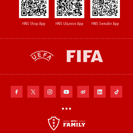
HNS Shop App
HNS Ulaznice App
HNS Semafor App