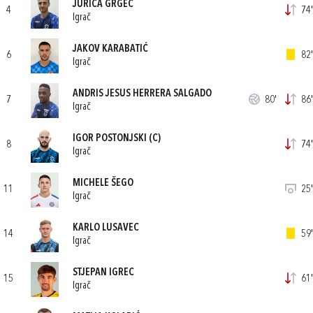
JURICA GRGEC
4
74'
Igrač
JAKOV KARABATIĆ
6
82'
Igrač
ANDRIS JESUS HERRERA SALGADO
7
80'
86'
Igrač
IGOR POSTONJSKI
(C)
8
74'
Igrač
MICHELE ŠEGO
11
25'
Igrač
KARLO LUSAVEC
14
59'
Igrač
STJEPAN IGREC
15
61'
Igrač