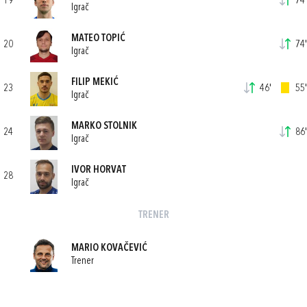
19
74'
Igrač
MATEO TOPIĆ
20
74'
Igrač
FILIP MEKIĆ
23
46'
55'
Igrač
MARKO STOLNIK
24
86'
Igrač
IVOR HORVAT
28
Igrač
TRENER
MARIO KOVAČEVIĆ
Trener