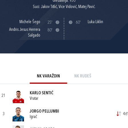
Gledatelja: 950
Suci: Jakov Titlić, Vice Vidović, Matej Pavić.
Michele Šego
Luka Liklin
25'
60'
Andris Jesus Herrera
80'
Salgado
NK VARAŽDIN
NK RUDEŠ
KARLO SENTIĆ
21
Vratar
JORGO PELLUMBI
3
46'
Igrač