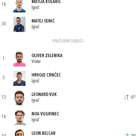
MATIJA KOLARIĆ
18
Igrač
MATEJ SENIĆ
30
Igrač
PRIČUVNI IGRAČI
OLIVER ZELENIKA
1
Vratar
HRVOJE CRNČEC
5
Igrač
LEONARD VUK
13
61'
Igrač
NOA VUGRINEC
16
Igrač
LEON BELCAR