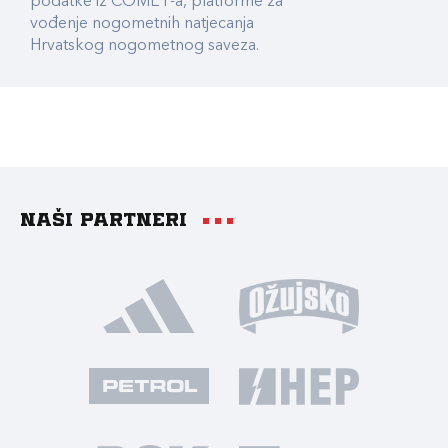
podatke iz COMET-a, platforme za
vođenje nogometnih natjecanja
Hrvatskog nogometnog saveza.
Naši partneri