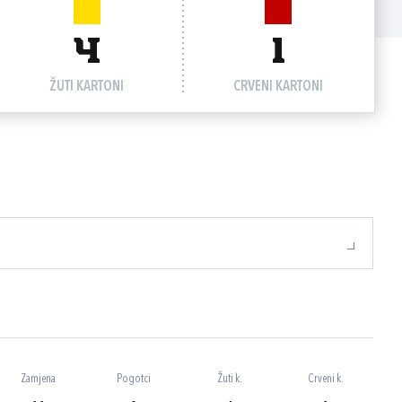
4
1
ŽUTI KARTONI
CRVENI KARTONI
Zamjena
Pogotci
Žuti k.
Crveni k.