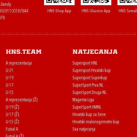
.family
HNS Shop App
HNS Ulaznice App
HNS Semaf
400091100187844
078
HNS.team
Natjecanja
A reprezentacija
Supersport HNL
U-21
Supersport Hrvatski kup
U-19
Supersport Superkup
U-17
SuperSport Prva NL
U-15
SuperSport Druga NL
A reprezentacija (Ž)
Magenta Liga
U-19 (Ž)
SuperSport HMNL
U-17 (Ž)
Hrvatski kup za žene
U-15 (Ž)
Hrvatski malonogometni kup
Futsal A
Sva natjecanja
Futsal A (Ž)