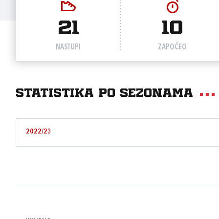
21
10
NASTUPI
ZAPOČEO
Statistika po sezonama
2022/23