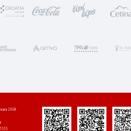
ovara 269A
a
61555