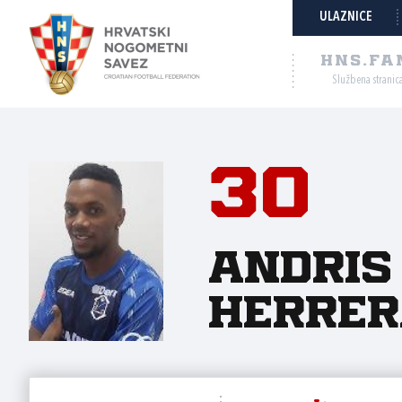
ULAZNICE
HNS.FA
Službena stranic
30
Andris
Herrer