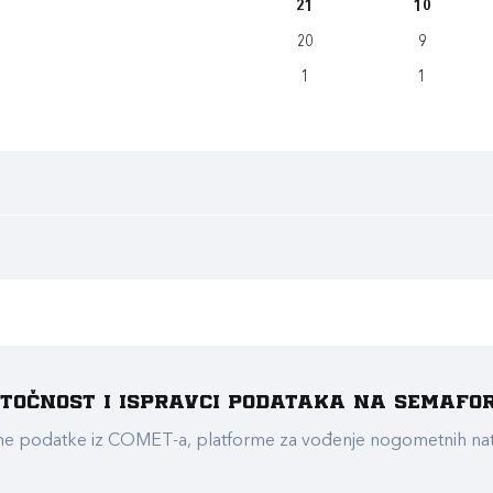
21
10
20
9
1
1
e točnost i ispravci podataka na Semafo
ualne podatke iz COMET-a, platforme za vođenje nogometnih n