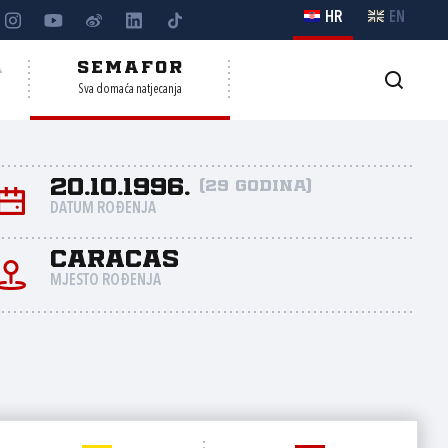
HR
EN
A
SEMAFOR
Sva domaća natjecanja
20.10.1996.
(29 godina)
DATUM ROĐENJA
Caracas
MJESTO ROĐENJA