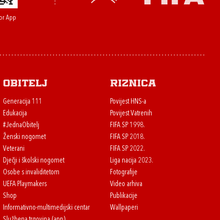
or App
Obitelj
Riznica
Generacija 111
Povijest HNS-a
Edukacija
Povijest Vatrenih
#JednaObitelj
FIFA SP 1998.
Ženski nogomet
FIFA SP 2018.
Veterani
FIFA SP 2022.
Dječji i školski nogomet
Liga nacija 2023.
Osobe s invaliditetom
Fotografije
UEFA Playmakers
Video arhiva
Shop
Publikacije
Informativno-multimedijski centar
Wallpaperi
Službena trgovina (app)