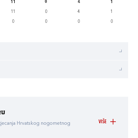
11
0
4
1
11
0
4
1
0
0
0
0
ru
VIŠE
atjecanja Hrvatskog nogometnog