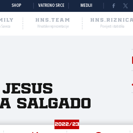
SHOP
VATRENO SRCE
MEDIJI
MILY
HNS.TEAM
HNS.RIZNIC
a Saveza
Hrvatske reprezentacije
Povijest i statistika
 Jesus
a Salgado
2022/23