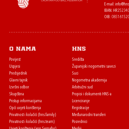
E-mail:
info@hns
IBAN: HR2523
OIB: 08516152
O nama
HNS
Povijest
Središta
Uspjesi
Županijski nogometni savezi
Predsjednik
Suci
Glavni tajnik
Nogometna akademija
Izvršni odbor
Arbitražni sud
Skupština
Propisi i dokumenti HNS-a
Pristup informacijama
Licenciranje
Opći uvjeti korištenja
Registracije
Privatnost i kolačići (hns.family)
Međunarodni transferi
Privatnost i kolačići (hns.team)
Posrednici
Uvjeti korištenja (app Semafor)
Mediji