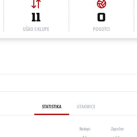
11
0
UŠAO S KLUPE
POGOTCI
STATISTIKA
UTAKMICE
Nastupi
Započeo