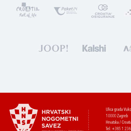
Ulica grada Vuk
10000 Zagreb
Hrvatska / Croati
Tel:
+385 1 23