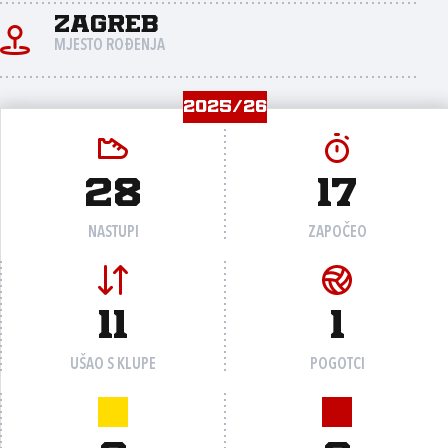
Zagreb
MJESTO ROĐENJA
2025/26
28
17
NASTUPI
ZAPOČEO
11
1
UŠAO S KLUPE
POGOTCI