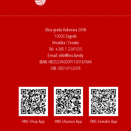
Ulica grada Vukovara 269A
10000 Zagreb
Hrvatska / Croatia
Tel:
+385 1 2361555
E-mail:
info@hns.family
IBAN: HR2523400091100187844
OIB: 08516152078
HNS Shop App
HNS Ulaznice App
HNS Semafor App