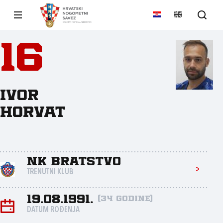
16
Ivor
Horvat
NK Bratstvo
TRENUTNI KLUB
19.08.1991.
(34 godine)
DATUM ROĐENJA