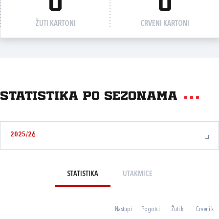
0
0
ŽUTI KARTONI
CRVENI KARTONI
Statistika po sezonama
2025/26
STATISTIKA
UTAKMICE
Nastupi
Pogotci
Žuti k.
Crveni k.