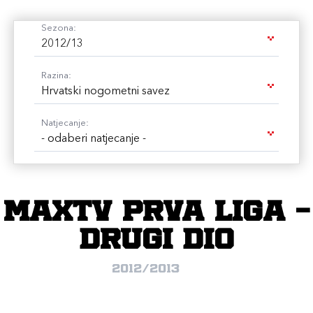
Sezona:
2012/13
Razina:
Hrvatski nogometni savez
Natjecanje:
- odaberi natjecanje -
MAXtv Prva liga -
Drugi dio
2012/2013