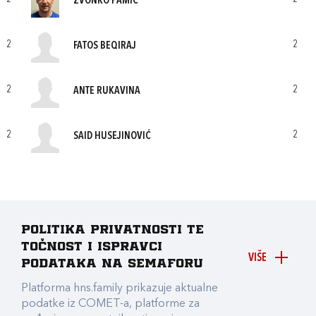
ZVONKO PAMIĆ
2
2
FATOS BEQIRAJ
2
2
ANTE RUKAVINA
2
2
SAID HUSEJINOVIĆ
Politika privatnosti te
točnost i ispravci
VIŠE
podataka na Semaforu
Platforma hns.family prikazuje aktualne
podatke iz COMET-a, platforme za