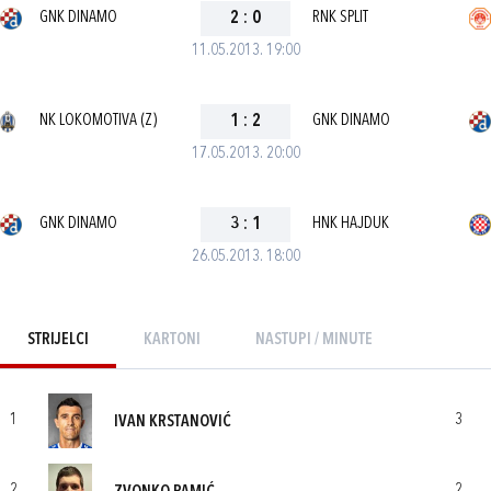
GNK DINAMO
2
:
0
RNK SPLIT
11.05.2013. 19:00
NK LOKOMOTIVA (Z)
1
:
2
GNK DINAMO
17.05.2013. 20:00
GNK DINAMO
3
:
1
HNK HAJDUK
26.05.2013. 18:00
STRIJELCI
KARTONI
NASTUPI / MINUTE
1
3
IVAN KRSTANOVIĆ
2
2