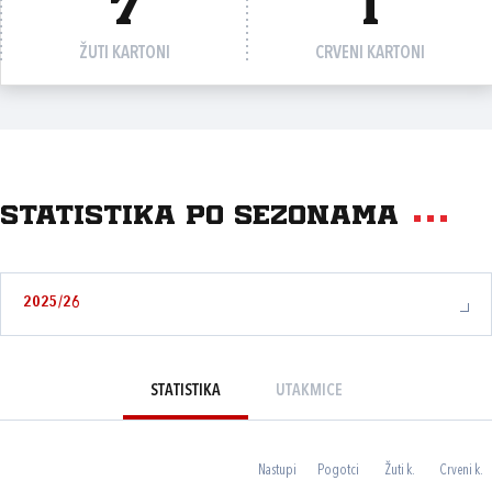
7
1
ŽUTI KARTONI
CRVENI KARTONI
Statistika po sezonama
2025/26
STATISTIKA
UTAKMICE
Nastupi
Pogotci
Žuti k.
Crveni k.