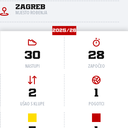
Zagreb
MJESTO ROĐENJA
2025/26
30
28
NASTUPI
ZAPOČEO
2
1
UŠAO S KLUPE
POGOTCI