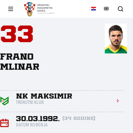
33
Frano
Mlinar
NK Maksimir
TRENUTNI KLUB
30.03.1992.
(34 godine)
DATUM ROĐENJA