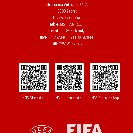
Ulica grada Vukovara 269A
10000 Zagreb
Hrvatska / Croatia
Tel:
+385 1 2361555
E-mail:
info@hns.family
IBAN: HR2523400091100187844
OIB: 08516152078
HNS Shop App
HNS Ulaznice App
HNS Semafor App