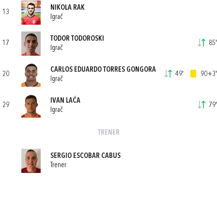
NIKOLA RAK
13
Igrač
TODOR TODOROSKI
17
85'
Igrač
CARLOS EDUARDO TORRES GONGORA
20
49'
90+3'
Igrač
IVAN LAĆA
29
79'
Igrač
TRENER
SERGIO ESCOBAR CABUS
Trener