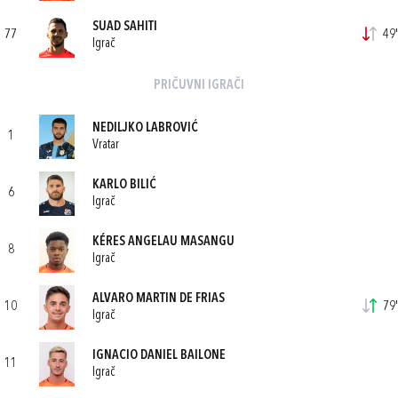
SUAD SAHITI
77
49'
Igrač
PRIČUVNI IGRAČI
NEDILJKO LABROVIĆ
1
Vratar
KARLO BILIĆ
6
Igrač
KÉRES ANGELAU MASANGU
8
Igrač
ALVARO MARTIN DE FRIAS
10
79'
Igrač
IGNACIO DANIEL BAILONE
11
Igrač