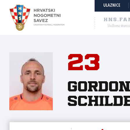
ULAZNICE
HNS.FA
Službena stranic
23
Gordo
Schild