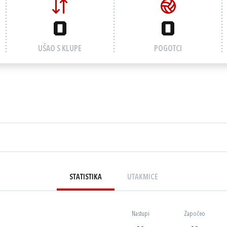
0
0
UŠAO S KLUPE
POGOTCI
STATISTIKA
UTAKMICE
Nastupi
Započeo