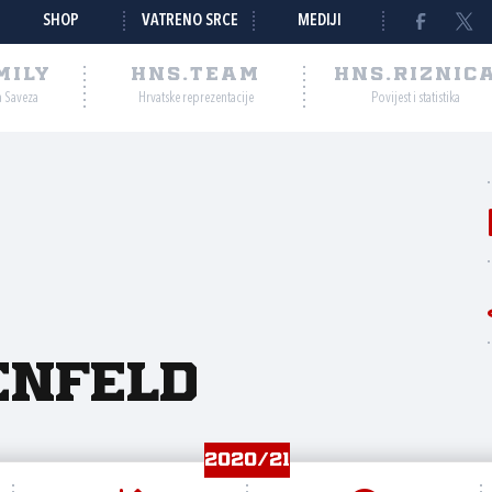
SHOP
VATRENO SRCE
MEDIJI
MILY
HNS.TEAM
HNS.RIZNIC
a Saveza
Hrvatske reprezentacije
Povijest i statistika
n
enfeld
2020/21