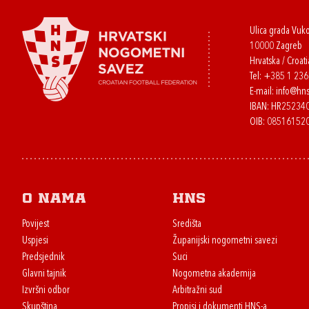
Ulica grada Vuk
10000 Zagreb
Hrvatska / Croati
Tel:
+385 1 23
E-mail:
info@hns
IBAN: HR2523
OIB: 08516152
O nama
HNS
Povijest
Središta
Uspjesi
Županijski nogometni savezi
Predsjednik
Suci
Glavni tajnik
Nogometna akademija
Izvršni odbor
Arbitražni sud
Skupština
Propisi i dokumenti HNS-a