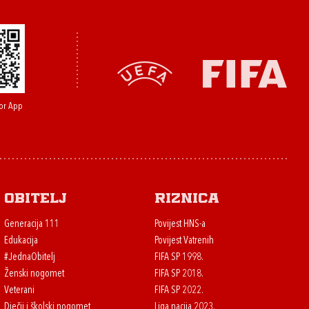
or App
Obitelj
Riznica
Generacija 111
Povijest HNS-a
Edukacija
Povijest Vatrenih
#JednaObitelj
FIFA SP 1998.
Ženski nogomet
FIFA SP 2018.
Veterani
FIFA SP 2022.
Dječji i školski nogomet
Liga nacija 2023.