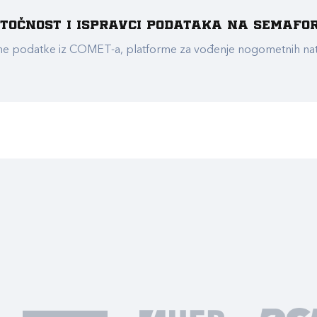
e točnost i ispravci podataka na Semafo
ualne podatke iz COMET-a, platforme za vođenje nogometnih n