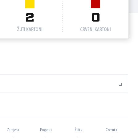
2
0
ŽUTI KARTONI
CRVENI KARTONI
Zamjena
Pogotci
Žuti k.
Crveni k.