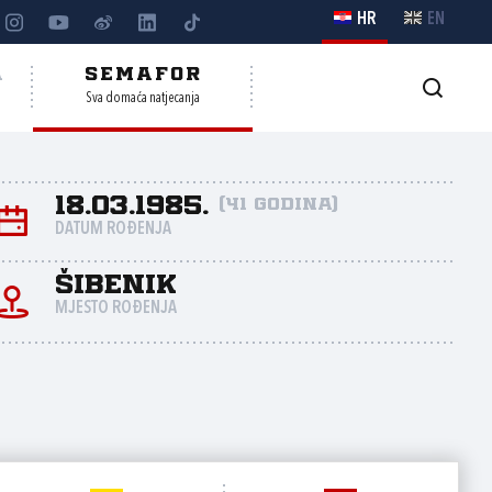
HR
EN
A
SEMAFOR
Sva domaća natjecanja
18.03.1985.
(41 godina)
DATUM ROĐENJA
Šibenik
MJESTO ROĐENJA