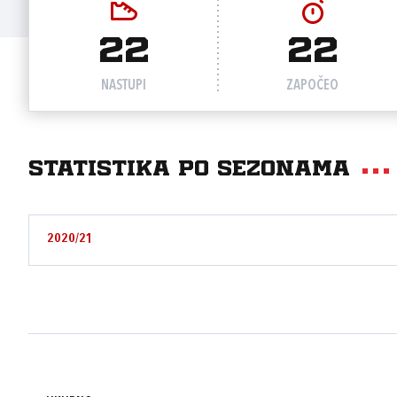
22
22
NASTUPI
ZAPOČEO
Statistika po sezonama
2020/21