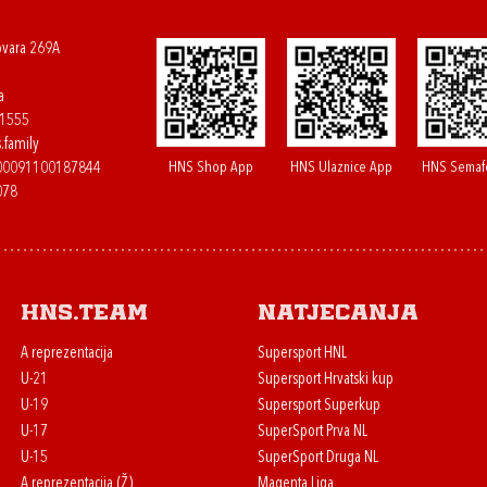
ovara 269A
a
61555
.family
HNS Shop App
HNS Ulaznice App
HNS Semaf
400091100187844
078
HNS.team
Natjecanja
A reprezentacija
Supersport HNL
U-21
Supersport Hrvatski kup
U-19
Supersport Superkup
U-17
SuperSport Prva NL
U-15
SuperSport Druga NL
A reprezentacija (Ž)
Magenta Liga