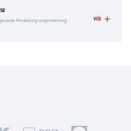
ru
VIŠE
atjecanja Hrvatskog nogometnog