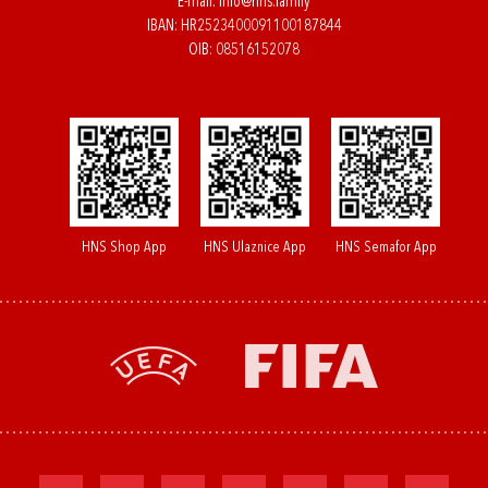
E-mail:
info@hns.family
IBAN: HR2523400091100187844
OIB: 08516152078
HNS Shop App
HNS Ulaznice App
HNS Semafor App