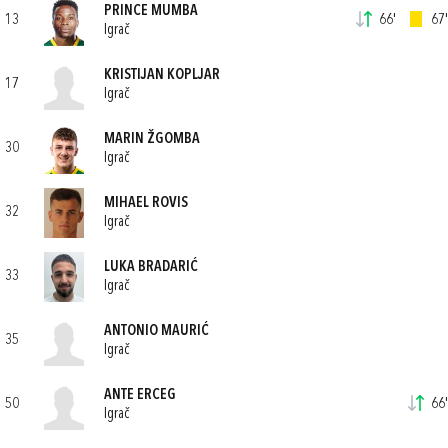
PRINCE MUMBA
13
66'
67'
Igrač
KRISTIJAN KOPLJAR
17
Igrač
MARIN ŽGOMBA
30
Igrač
MIHAEL ROVIS
32
Igrač
LUKA BRADARIĆ
33
Igrač
ANTONIO MAURIĆ
35
Igrač
ANTE ERCEG
50
66'
Igrač