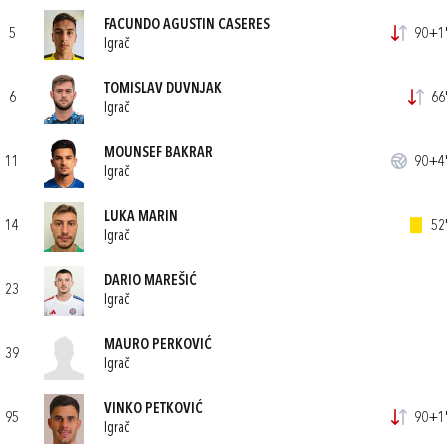
FACUNDO AGUSTIN CASERES
5
90+1'
Igrač
TOMISLAV DUVNJAK
6
66'
Igrač
MOUNSEF BAKRAR
11
90+4'
Igrač
LUKA MARIN
14
52'
Igrač
DARIO MAREŠIĆ
23
Igrač
MAURO PERKOVIĆ
39
Igrač
VINKO PETKOVIĆ
95
90+1'
Igrač