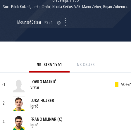
Gledatelja: 1.230
Suci: Patrik Kolarić, Jerko Crnčić, Nikola Kečkiš. VAR: Mario Zebec, Bojan Zobenica.
Mounsef Bakrar
90+4'
NK ISTRA 1961
NK OSIJEK
LOVRO MAJKIĆ
21
90+6'
Vratar
LUKA HUJBER
2
Igrač
FRANO MLINAR
(C)
4
Igrač