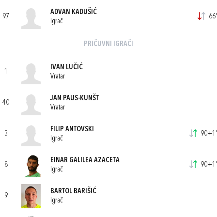
ADVAN KADUŠIĆ
97
66'
Igrač
PRIČUVNI IGRAČI
IVAN LUČIĆ
1
Vratar
JAN PAUS-KUNŠT
40
Vratar
FILIP ANTOVSKI
3
90+1'
Igrač
EINAR GALILEA AZACETA
8
90+1'
Igrač
BARTOL BARIŠIĆ
9
Igrač