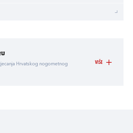
ru
VIŠE
atjecanja Hrvatskog nogometnog