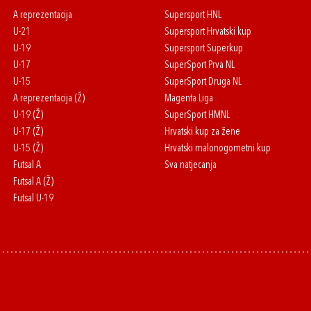
A reprezentacija
Supersport HNL
U-21
Supersport Hrvatski kup
U-19
Supersport Superkup
U-17
SuperSport Prva NL
U-15
SuperSport Druga NL
A reprezentacija (Ž)
Magenta Liga
U-19 (Ž)
SuperSport HMNL
U-17 (Ž)
Hrvatski kup za žene
U-15 (Ž)
Hrvatski malonogometni kup
Futsal A
Sva natjecanja
Futsal A (Ž)
Futsal U-19