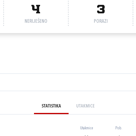
4
3
NERIJEŠENO
PORAZI
STATISTIKA
UTAKMICE
Utakmice
Pob.