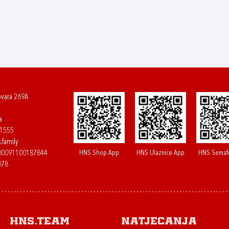
ovara 269A
a
61555
.family
HNS Shop App
HNS Ulaznice App
HNS Semaf
400091100187844
078
HNS.team
Natjecanja