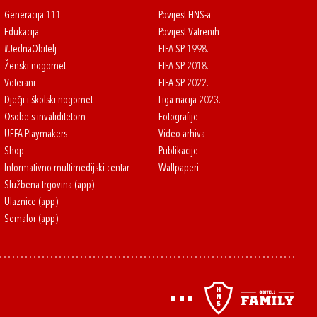
Generacija 111
Povijest HNS-a
Edukacija
Povijest Vatrenih
#JednaObitelj
FIFA SP 1998.
Ženski nogomet
FIFA SP 2018.
Veterani
FIFA SP 2022.
Dječji i školski nogomet
Liga nacija 2023.
Osobe s invaliditetom
Fotografije
UEFA Playmakers
Video arhiva
Shop
Publikacije
Informativno-multimedijski centar
Wallpaperi
Službena trgovina (app)
Ulaznice (app)
Semafor (app)