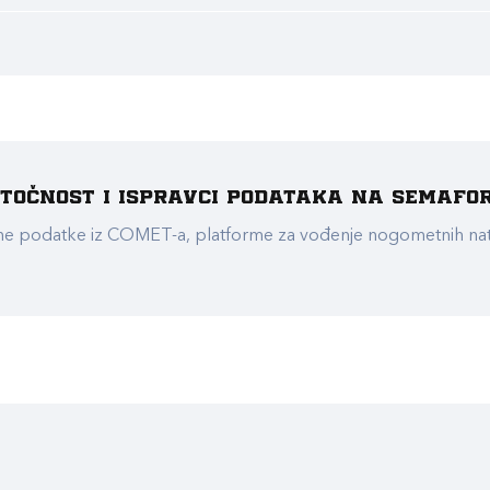
e točnost i ispravci podataka na Semafo
ualne podatke iz COMET-a, platforme za vođenje nogometnih n