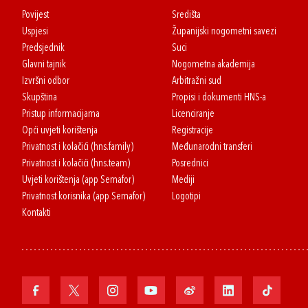
Povijest
Središta
Uspjesi
Županijski nogometni savezi
Predsjednik
Suci
Glavni tajnik
Nogometna akademija
Izvršni odbor
Arbitražni sud
Skupština
Propisi i dokumenti HNS-a
Pristup informacijama
Licenciranje
Opći uvjeti korištenja
Registracije
Privatnost i kolačići (hns.family)
Međunarodni transferi
Privatnost i kolačići (hns.team)
Posrednici
Uvjeti korištenja (app Semafor)
Mediji
Privatnost korisnika (app Semafor)
Logotipi
Kontakti