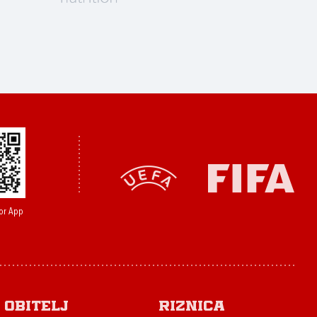
or App
Obitelj
Riznica