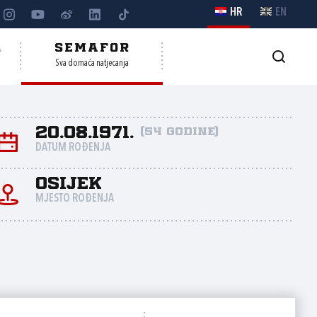
HR
EN
A
SEMAFOR
Sva domaća natjecanja
20.08.1971.
(54 godine)
DATUM ROĐENJA
Osijek
MJESTO ROĐENJA