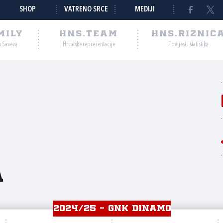
SHOP
VATRENO SRCE
MEDIJI
MILY
HNS.TEAM
HNS.RIZNIC
a Saveza
Hrvatske reprezentacije
Povijest i statistika
a
2024/25 - GNK DINAMO