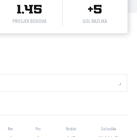
1,45
+5
PROSJEK BODOVA
GOL RAZLIKA
Ner.
Por.
Bod/ut.
Gol razlika