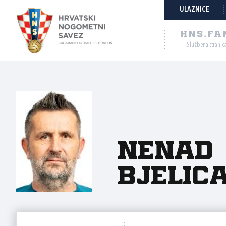
ULAZNICE
HNS.FA
Službena stranic
Nenad
Bjelic