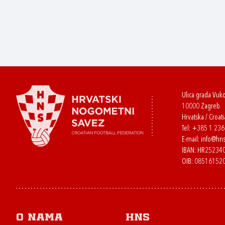
Ulica grada Vuk
10000 Zagreb
Hrvatska / Croati
Tel:
+385 1 23
E-mail:
info@hns
IBAN: HR2523
OIB: 08516152
O nama
HNS