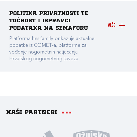
Politika privatnosti te
točnost i ispravci
VIŠE
podataka na Semaforu
Platforma hns.family prikazuje aktualne
podatke iz COMET-a, platforme za
vođenje nogometnih natjecanja
Hrvatskog nogometnog saveza.
Naši partneri