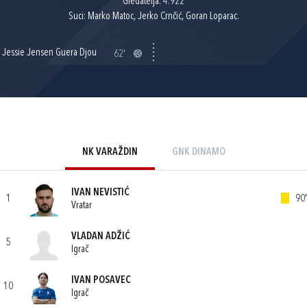
Gledatelja: 4.922
Suci: Marko Matoc, Jerko Crnčić, Goran Loparac.
Jessie Jensen Guera Djou
62'
NK VARAŽDIN
GNK DINAMO
IVAN NEVISTIĆ
1
90'
Vratar
VLADAN ADŽIĆ
5
Igrač
IVAN POSAVEC
10
Igrač