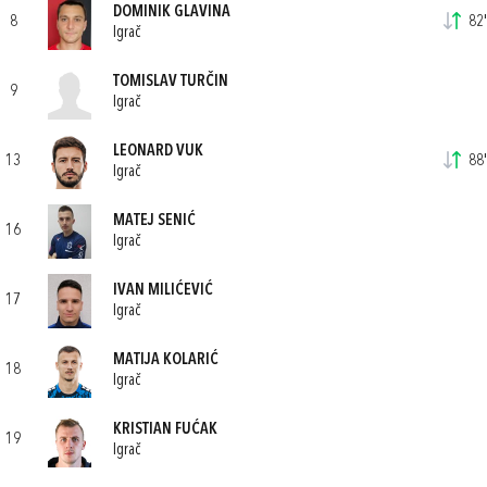
DOMINIK GLAVINA
8
82'
Igrač
TOMISLAV TURČIN
9
Igrač
LEONARD VUK
13
88'
Igrač
MATEJ SENIĆ
16
Igrač
IVAN MILIĆEVIĆ
17
Igrač
MATIJA KOLARIĆ
18
Igrač
KRISTIAN FUĆAK
19
Igrač