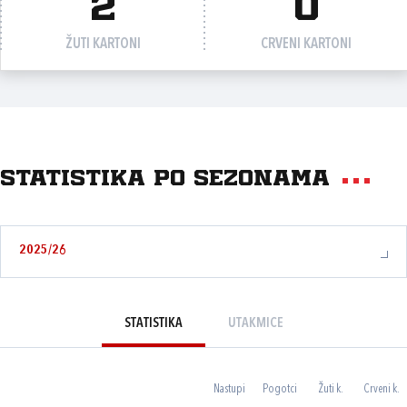
2
0
ŽUTI KARTONI
CRVENI KARTONI
Statistika po sezonama
2025/26
STATISTIKA
UTAKMICE
Nastupi
Pogotci
Žuti k.
Crveni k.