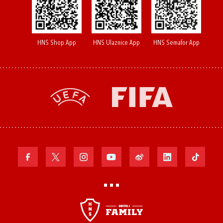
HNS Shop App
HNS Ulaznice App
HNS Semafor App