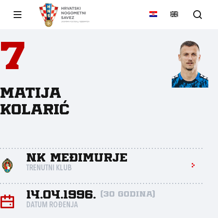
7
Matija
Kolarić
NK Međimurje
TRENUTNI KLUB
14.04.1996.
(30 godina)
DATUM ROĐENJA