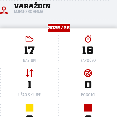
Varaždin
MJESTO ROĐENJA
2025/26
17
16
NASTUPI
ZAPOČEO
1
0
UŠAO S KLUPE
POGOTCI