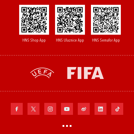
HNS Shop App
HNS Ulaznice App
HNS Semafor App