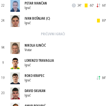
PETAR IVANČAN
22
34'
60'
66'
Igrač
IVAN BOŠNJAK
(C)
24
89'
Igrač
PRIČUVNI IGRAČI
NIKOLA ILINČIĆ
94
Vratar
LORENZO TRAVAGLIA
9
Igrač
ROKO KRAPEC
19
84'
Igrač
DAVID SKUKAN
20
Igrač