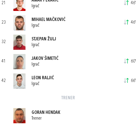
AMAR PEKARIĆ
21
46'
Igrač
MIHAEL MAČKOVIĆ
23
46'
Igrač
STJEPAN ŽULJ
32
Igrač
JAKOV ŠIMETIĆ
41
60'
Igrač
LEON RALJIĆ
42
66'
Igrač
TRENER
GORAN HENDAK
Trener