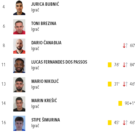
JURICA BUBNIĆ
4
Igrač
TONI BREZINA
6
Igrač
DARIO ČANAĐIJA
8
60'
Igrač
LUCAS FERNANDES DOS PASSOS
11
76'
84'
Igrač
MARIO NIKOLIĆ
13
31'
46'
Igrač
MARIN KREŠIĆ
14
90+1'
Igrač
STIPE ŠIMURINA
16
45'
46'
Igrač