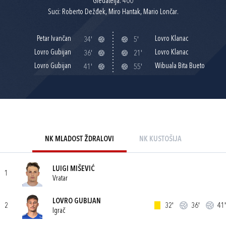
Gledatelja: 400
Suci: Roberto Dežđek, Miro Hantak, Mario Lončar.
Petar Ivančan
Lovro Klanac
34'
5'
Lovro Gubijan
Lovro Klanac
36'
21'
Lovro Gubijan
Wibuala Bita Bueto
41'
55'
NK MLADOST ŽDRALOVI
NK KUSTOŠIJA
LUIGI MIŠEVIĆ
1
Vratar
LOVRO GUBIJAN
2
32'
36'
41'
Igrač