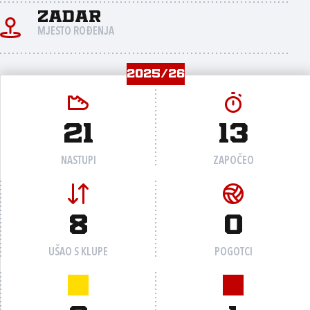
Zadar
MJESTO ROĐENJA
2025/26
21
13
NASTUPI
ZAPOČEO
8
0
UŠAO S KLUPE
POGOTCI