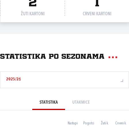
2
1
ŽUTI KARTONI
CRVENI KARTONI
Statistika po sezonama
2025/26
STATISTIKA
UTAKMICE
Nastupi
Pogotci
Žuti k.
Crveni k.