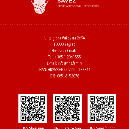
Ulica grada Vukovara 269A
10000 Zagreb
Hrvatska / Croatia
Tel:
+385 1 2361555
E-mail:
info@hns.family
IBAN: HR2523400091100187844
OIB: 08516152078
HNS Shop App
HNS Ulaznice App
HNS Semafor App