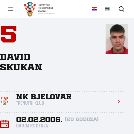
5
David
Skukan
NK Bjelovar
TRENUTNI KLUB
02.02.2006.
(20 godina)
DATUM ROĐENJA