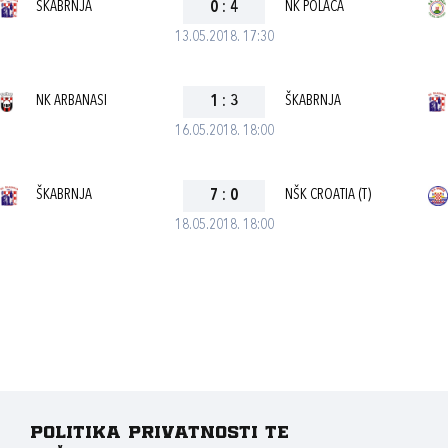
ŠKABRNJA
0
:
4
NK POLAČA
13.05.2018. 17:30
NK ARBANASI
1
:
3
ŠKABRNJA
16.05.2018. 18:00
ŠKABRNJA
7
:
0
NŠK CROATIA (T)
18.05.2018. 18:00
Politika privatnosti te