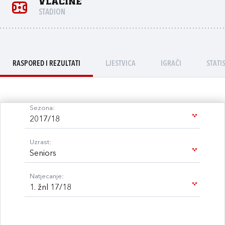
Vlačine
STADION
RASPORED I REZULTATI
LJESTVICA
IGRAČI
STATI
Sezona:
2017/18
Uzrast:
Seniors
Natjecanje:
1. žnl 17/18