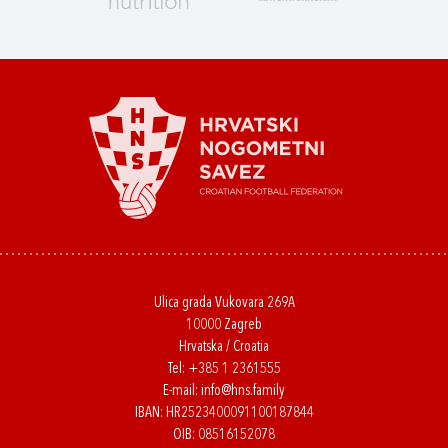
Ulica grada Vukovara 269A
10000 Zagreb
Hrvatska / Croatia
Tel:
+385 1 2361555
E-mail:
info@hns.family
IBAN: HR2523400091100187844
OIB: 08516152078