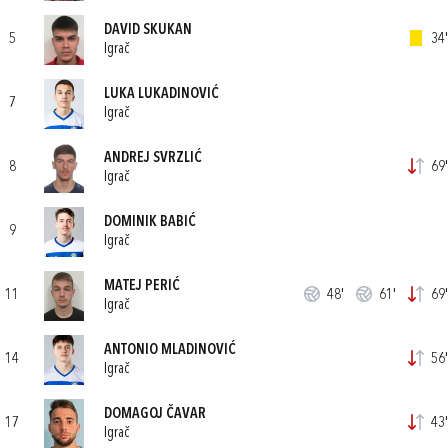
DAVID SKUKAN
5
34'
Igrač
LUKA LUKADINOVIĆ
7
Igrač
ANDREJ SVRZLIĆ
8
69'
Igrač
DOMINIK BABIĆ
9
Igrač
MATEJ PERIĆ
11
48'
61'
69'
Igrač
ANTONIO MLADINOVIĆ
14
56'
Igrač
DOMAGOJ ČAVAR
17
43'
Igrač