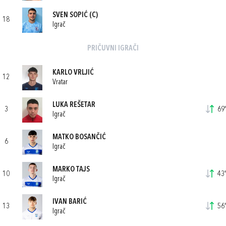
SVEN SOPIĆ
(C)
18
Igrač
PRIČUVNI IGRAČI
KARLO VRLJIĆ
12
Vratar
LUKA REŠETAR
3
69'
Igrač
MATKO BOSANČIĆ
6
Igrač
MARKO TAJS
10
43'
Igrač
IVAN BARIĆ
13
56'
Igrač