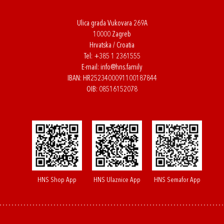
Ulica grada Vukovara 269A
10000 Zagreb
Hrvatska / Croatia
Tel:
+385 1 2361555
E-mail:
info@hns.family
IBAN: HR2523400091100187844
OIB: 08516152078
HNS Shop App
HNS Ulaznice App
HNS Semafor App