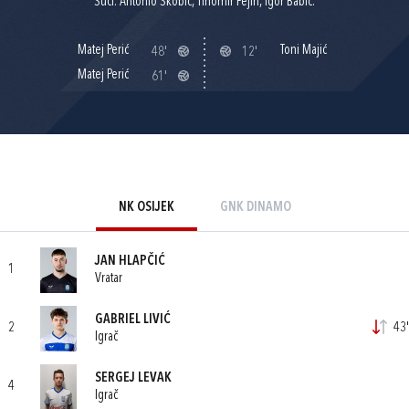
Suci: Antonio Škobić, Tihomir Pejin, Igor Babić.
Matej Perić
Toni Majić
48'
12'
Matej Perić
61'
NK OSIJEK
GNK DINAMO
JAN HLAPČIĆ
1
Vratar
GABRIEL LIVIĆ
2
43'
Igrač
SERGEJ LEVAK
4
Igrač