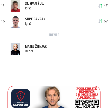
STJEPAN ŽULJ
15
43'
Igrač
STIPE GAVRAN
16
69'
Igrač
TRENER
MATEJ ŽITNJAK
Trener