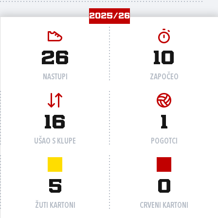
2025/26
26
10
NASTUPI
ZAPOČEO
16
1
UŠAO S KLUPE
POGOTCI
5
0
ŽUTI KARTONI
CRVENI KARTONI