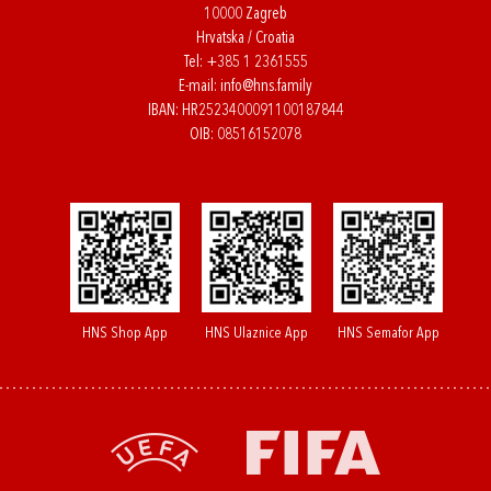
10000 Zagreb
Hrvatska / Croatia
Tel:
+385 1 2361555
E-mail:
info@hns.family
IBAN: HR2523400091100187844
OIB: 08516152078
HNS Shop App
HNS Ulaznice App
HNS Semafor App