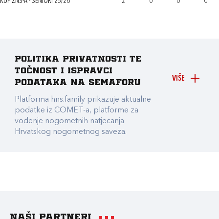
KUP ZNS-A - SENIORI 25/26
2
0
0
0
Politika privatnosti te
točnost i ispravci
VIŠE
podataka na Semaforu
Platforma hns.family prikazuje aktualne
podatke iz COMET-a, platforme za
vođenje nogometnih natjecanja
Hrvatskog nogometnog saveza.
Naši partneri