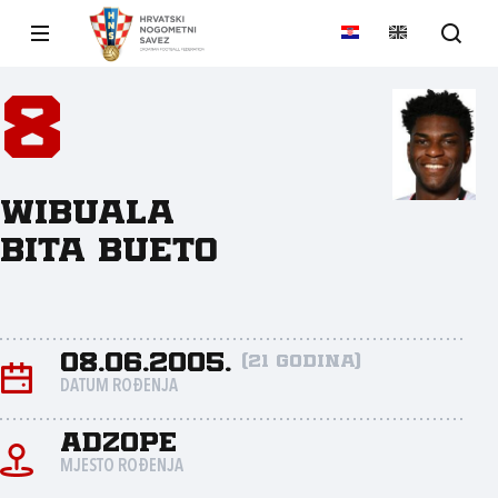
8
Wibuala
Bita Bueto
08.06.2005.
(21 godina)
DATUM ROĐENJA
Adzope
MJESTO ROĐENJA