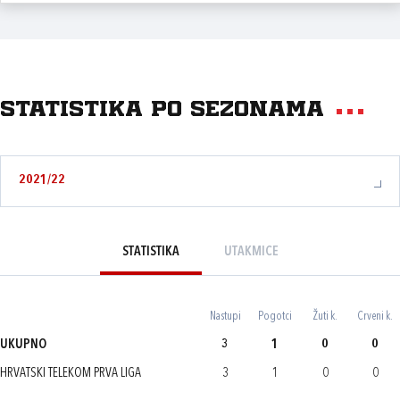
Statistika po sezonama
2021/22
STATISTIKA
UTAKMICE
Nastupi
Pogotci
Žuti k.
Crveni k.
UKUPNO
3
1
0
0
HRVATSKI TELEKOM PRVA LIGA
3
1
0
0