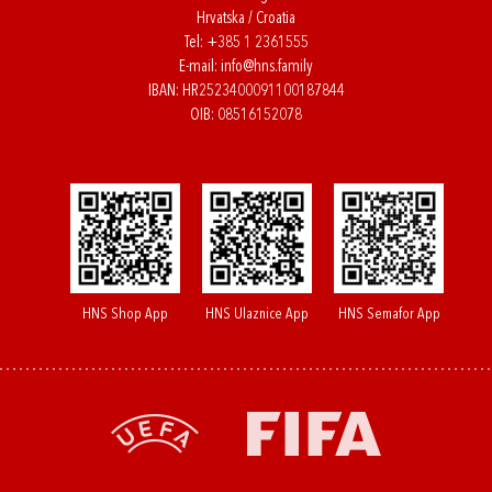
Hrvatska / Croatia
Tel:
+385 1 2361555
E-mail:
info@hns.family
IBAN: HR2523400091100187844
OIB: 08516152078
HNS Shop App
HNS Ulaznice App
HNS Semafor App