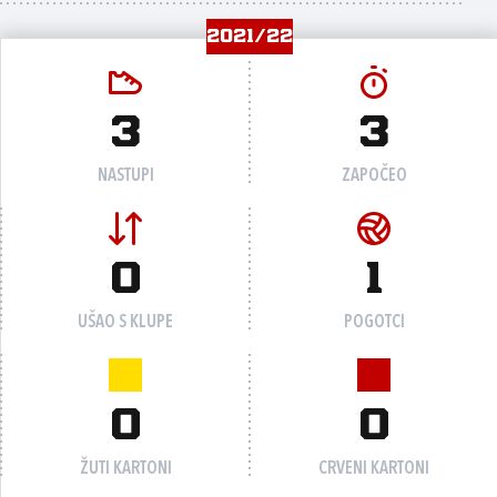
2021/22
3
3
NASTUPI
ZAPOČEO
0
1
UŠAO S KLUPE
POGOTCI
0
0
ŽUTI KARTONI
CRVENI KARTONI