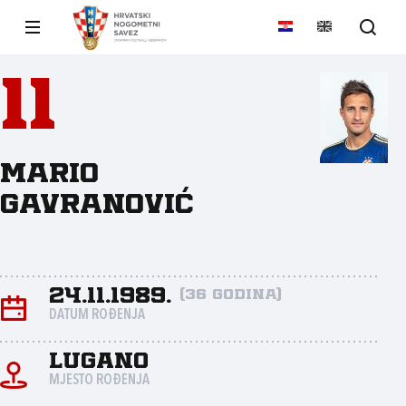
11
Mario
Gavranović
24.11.1989.
(36 godina)
DATUM ROĐENJA
Lugano
MJESTO ROĐENJA