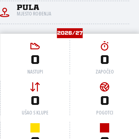
Pula
MJESTO ROĐENJA
2026/27
0
0
NASTUPI
ZAPOČEO
0
0
UŠAO S KLUPE
POGOTCI