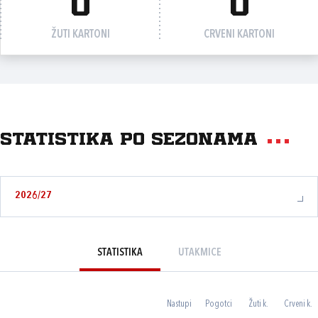
0
0
ŽUTI KARTONI
CRVENI KARTONI
Statistika po sezonama
2026/27
STATISTIKA
UTAKMICE
Nastupi
Pogotci
Žuti k.
Crveni k.