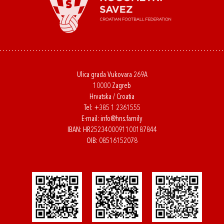
Ulica grada Vukovara 269A
10000 Zagreb
Hrvatska / Croatia
Tel:
+385 1 2361555
E-mail:
info@hns.family
IBAN: HR2523400091100187844
OIB: 08516152078