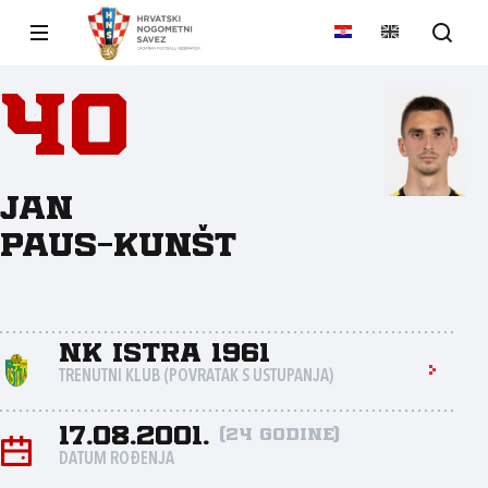
40
Jan
Paus-Kunšt
NK Istra 1961
TRENUTNI KLUB (POVRATAK S USTUPANJA)
17.08.2001.
(24 godine)
DATUM ROĐENJA