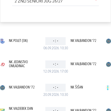
2 ŽNLI SENIORI JUG 26/27
NK POLET (SN)
-
:
-
NK VALBANDON '72
06.09.2026. 10:30
NK JEDINSTVO
-
:
-
NK VALBANDON '72
OMLADINAC
12.09.2026. 17:00
NK VALBANDON '72
-
:
-
NK ŠIŠAN
20.09.2026. 10:30
NK VALDEBEK DAN
NK VALBANDON '72