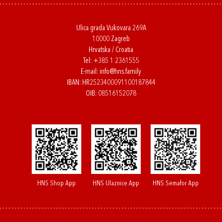
Ulica grada Vukovara 269A
10000 Zagreb
Hrvatska / Croatia
Tel:
+385 1 2361555
E-mail:
info@hns.family
IBAN: HR2523400091100187844
OIB: 08516152078
HNS Shop App
HNS Ulaznice App
HNS Semafor App