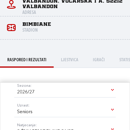
Valbandon, Voćarska 1 a, 52212
Valbandon
ADRESA
Bimbiane
STADION
RASPORED I REZULTATI
LJESTVICA
IGRAČI
STATI
Sezona:
2026/27
Uzrast:
Seniors
Natjecanje: