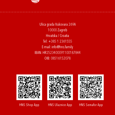
Ulica grada Vukovara 269A
10000 Zagreb
Hrvatska / Croatia
Tel:
+385 1 2361555
E-mail:
info@hns.family
IBAN: HR2523400091100187844
OIB: 08516152078
HNS Shop App
HNS Ulaznice App
HNS Semafor App