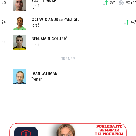
JOSIP HMURA
20
86'
90+1'
Igrač
OCTAVIO ANDRES PAEZ GIL
24
46'
Igrač
BENJAMIN GOLUBIĆ
25
Igrač
TRENER
IVAN LAJTMAN
Trener