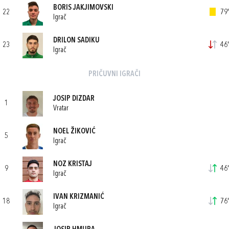
BORIS JAKJIMOVSKI
22
79'
Igrač
DRILON SADIKU
23
46'
Igrač
PRIČUVNI IGRAČI
JOSIP DIZDAR
1
Vratar
NOEL ŽIKOVIĆ
5
Igrač
NOZ KRISTAJ
9
46'
Igrač
IVAN KRIZMANIĆ
18
76'
Igrač