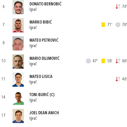
DONATO BERNOBIĆ
6
76'
Igrač
MARKO BIBIĆ
7
71'
78'
Igrač
MATEO PETROVIĆ
8
Igrač
MARIO DUJMOVIĆ
10
47'
58'
86'
Igrač
MATEO LISICA
11
46'
Igrač
TONI BURIĆ
(C)
14
Igrač
JOEL DEAN ANICH
17
Igrač