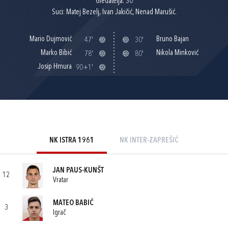
Gledatelja: 30
Suci: Matej Bezelj, Ivan Jakičić, Nenad Marušić.
Mario Dujmović
Bruno Bajan
47'
30'
Marko Bibić
Nikola Minković
78'
80'
Josip Hmura
90+1'
NK ISTRA 1961
NK INTER-ZAPREŠIĆ
JAN PAUS-KUNŠT
12
Vratar
MATEO BABIĆ
3
Igrač