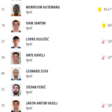
MORRISON AGYEMANG
15
90+1'
Igrač
IVAN SANTINI
18
86'
Igrač
LOVRE KULUŠIĆ
27
56'
Igrač
ANTE KAVELJ
36
67'
Igrač
LEONARD ZUTA
44
Igrač
STEFAN PERIĆ
55
Igrač
JAKOV-ANTON VASILJ
92
56'
Igrač