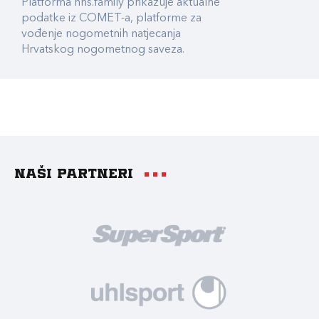
Platforma hns.family prikazuje aktualne
podatke iz COMET-a, platforme za
vođenje nogometnih natjecanja
Hrvatskog nogometnog saveza.
Naši partneri