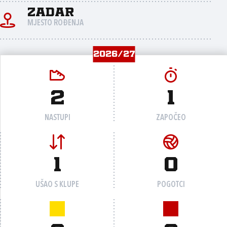
Zadar
MJESTO ROĐENJA
2026/27
2
1
NASTUPI
ZAPOČEO
1
0
UŠAO S KLUPE
POGOTCI