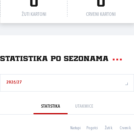
0
0
ŽUTI KARTONI
CRVENI KARTONI
Statistika po sezonama
2026/27
STATISTIKA
UTAKMICE
Nastupi
Pogotci
Žuti k.
Crveni k.