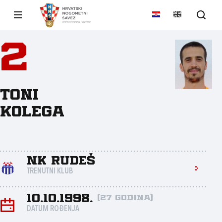
2
Toni
Kolega
NK Rudeš
TRENUTNI KLUB
10.10.1998.
(27 godina)
DATUM ROĐENJA