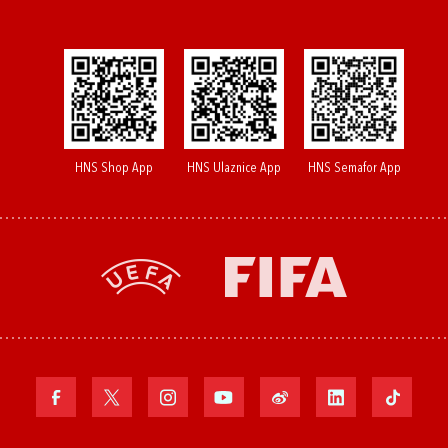
HNS Shop App
HNS Ulaznice App
HNS Semafor App