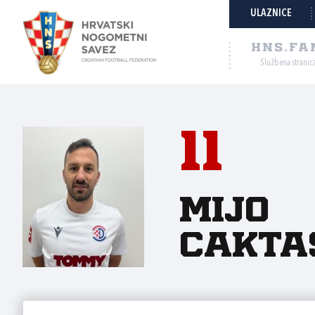
ULAZNICE
HNS.FA
Službena stranic
11
Mijo
Cakta