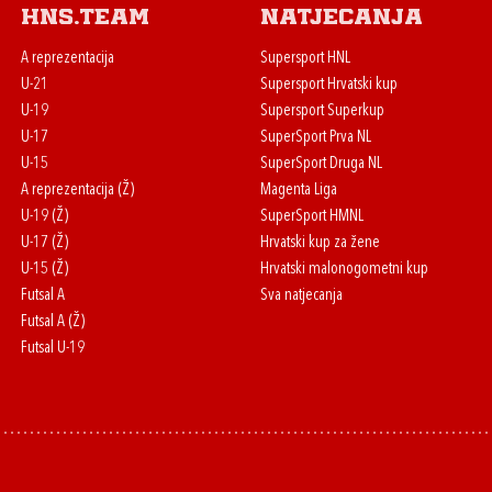
HNS.team
Natjecanja
A reprezentacija
Supersport HNL
U-21
Supersport Hrvatski kup
U-19
Supersport Superkup
U-17
SuperSport Prva NL
U-15
SuperSport Druga NL
A reprezentacija (Ž)
Magenta Liga
U-19 (Ž)
SuperSport HMNL
U-17 (Ž)
Hrvatski kup za žene
U-15 (Ž)
Hrvatski malonogometni kup
Futsal A
Sva natjecanja
Futsal A (Ž)
Futsal U-19