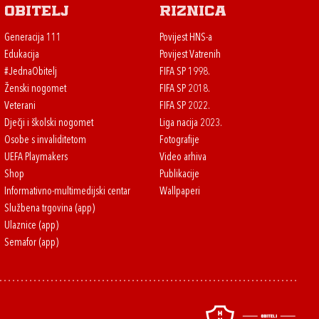
Obitelj
Riznica
Generacija 111
Povijest HNS-a
Edukacija
Povijest Vatrenih
#JednaObitelj
FIFA SP 1998.
Ženski nogomet
FIFA SP 2018.
Veterani
FIFA SP 2022.
Dječji i školski nogomet
Liga nacija 2023.
Osobe s invaliditetom
Fotografije
UEFA Playmakers
Video arhiva
Shop
Publikacije
Informativno-multimedijski centar
Wallpaperi
Službena trgovina (app)
Ulaznice (app)
Semafor (app)