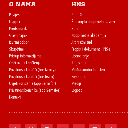
O nama
HNS
Povijest
Središta
Uspjesi
Županijski nogometni savezi
Predsjednik
Suci
Glavni tajnik
Nogometna akademija
Izvršni odbor
Arbitražni sud
Skupština
Propisi i dokumenti HNS-a
Pristup informacijama
Licenciranje
Opći uvjeti korištenja
Registracije
Privatnost i kolačići (hns.family)
Međunarodni transferi
Privatnost i kolačići (hns.team)
Posrednici
Uvjeti korištenja (app Semafor)
Mediji
Privatnost korisnika (app Semafor)
Logotipi
Kontakti