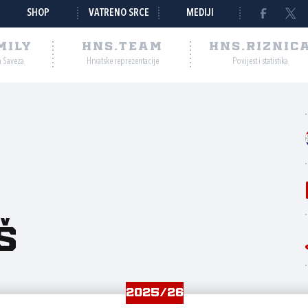
SHOP
VATRENO SRCE
MEDIJI
MILY
HNS.TEAM
HNS.RIZNIC
a Saveza
Hrvatske reprezentacije
Povijest i statistika
š
2025/26