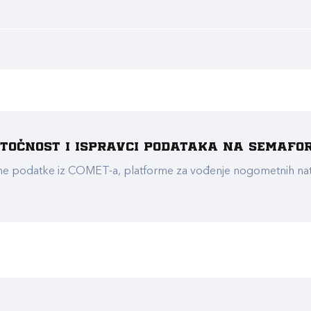
e točnost i ispravci podataka na Semafo
ualne podatke iz COMET-a, platforme za vođenje nogometnih n