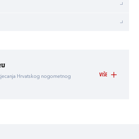
ru
VIŠE
atjecanja Hrvatskog nogometnog