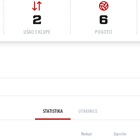
2
6
UŠAO S KLUPE
POGOTCI
STATISTIKA
UTAKMICE
Nastupi
Započeo