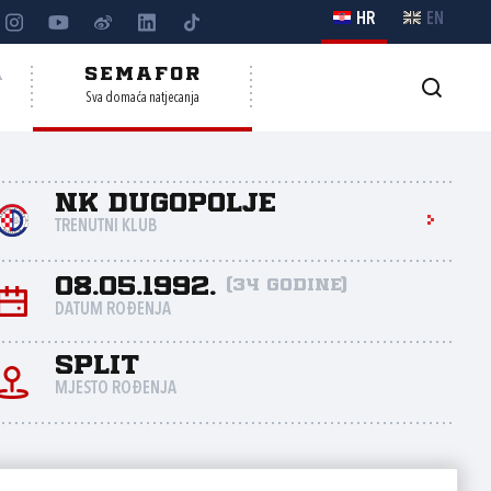
HR
EN
A
SEMAFOR
Sva domaća natjecanja
NK Dugopolje
TRENUTNI KLUB
08.05.1992.
(34 godine)
DATUM ROĐENJA
Split
MJESTO ROĐENJA