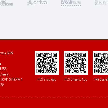
ovara 269A
a
61555
.family
HNS Shop App
HNS Ulaznice App
HNS Semaf
400091100187844
078