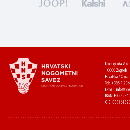
Ulica grada Vuk
10000 Zagreb
Hrvatska / Croati
Tel:
+385 1 23
E-mail:
info@hns
IBAN: HR2523
OIB: 08516152