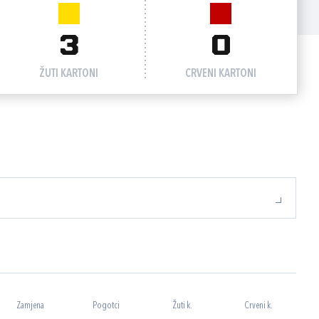
3
0
ŽUTI KARTONI
CRVENI KARTONI
Zamjena
Pogotci
Žuti k.
Crveni k.