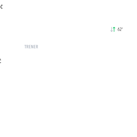
IĆ
62'
TRENER
Ć