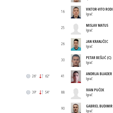
VIKTOR-VITO ROD
16
Igrač
MISLAV MATUS
25
Igrač
JAN KRANJČEC
26
Igrač
PETAR BEŠLIĆ
(C)
30
Igrač
ANDRIJA BIJADER
26'
62'
41
Igrač
IVAN PUČEK
39'
54'
88
Igrač
GABRIEL BUDIMIR
90
Igrač