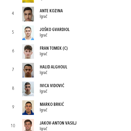
ANTE KOZINA
4
Igrač
JOŠKO GVARDIOL
5
Igrač
FRAN TOMEK
(C)
6
Igrač
HALID ALGHOUL
7
Igrač
IVICA VIDOVIĆ
8
Igrač
MARKO BRKIĆ
9
Igrač
JAKOV-ANTON VASILJ
10
Igrač