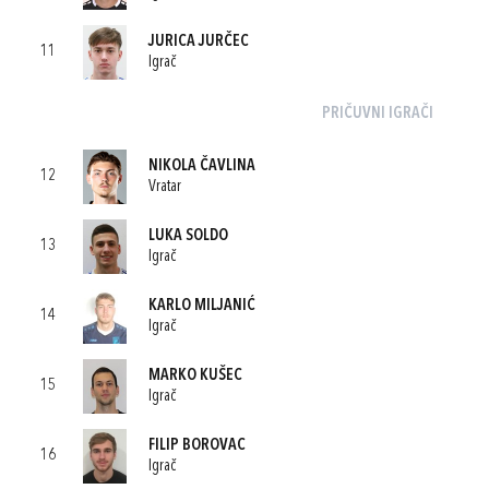
JURICA JURČEC
11
Igrač
PRIČUVNI IGRAČI
NIKOLA ČAVLINA
12
Vratar
LUKA SOLDO
13
Igrač
KARLO MILJANIĆ
14
Igrač
MARKO KUŠEC
15
Igrač
FILIP BOROVAC
16
Igrač