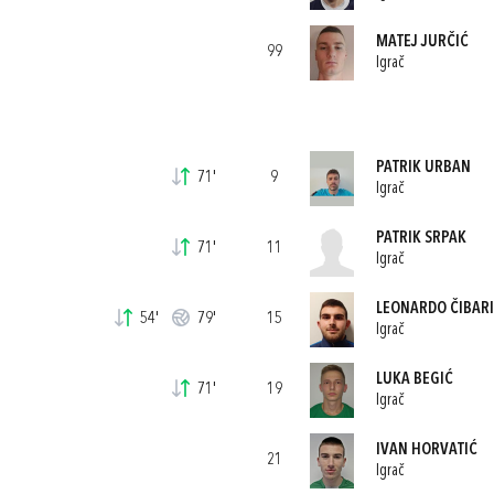
MATEJ JURČIĆ
99
Igrač
PATRIK URBAN
71'
9
Igrač
PATRIK SRPAK
71'
11
Igrač
LEONARDO ČIBAR
54'
79'
15
Igrač
LUKA BEGIĆ
71'
19
Igrač
IVAN HORVATIĆ
21
Igrač