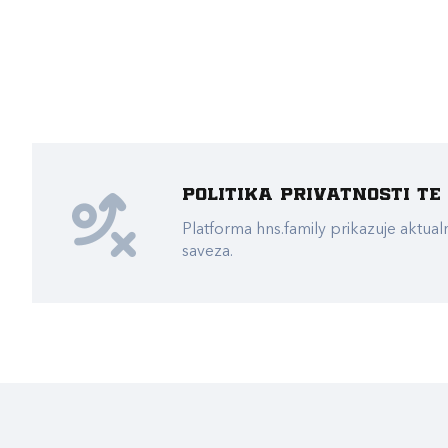
Politika privatnosti t
Platforma hns.family prikazuje akt
saveza.