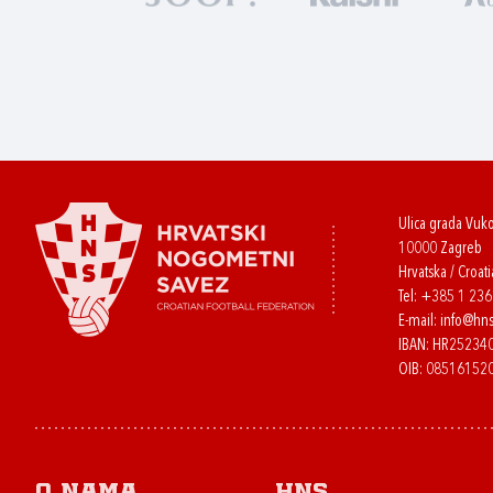
Ulica grada Vuk
10000 Zagreb
Hrvatska / Croati
Tel:
+385 1 23
E-mail:
info@hns
IBAN: HR2523
OIB: 08516152
O nama
HNS