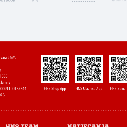
ovara 269A
a
61555
.family
HNS Shop App
HNS Ulaznice App
HNS Semaf
400091100187844
078
HNS.team
Natjecanja