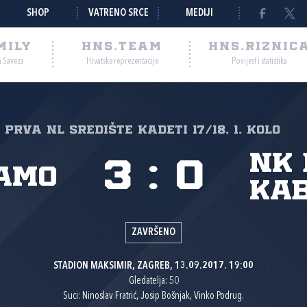
SHOP
VATRENO SRCE
MEDIJI
MILY
HNS.TEAM
HNS.RIZNIC
a Saveza
Hrvatske reprezentacije
Povijest i statistika
Prva NL Središte kadeti 17/18, 1. kolo
NK 
3
:
0
amo
Ka
ZAVRŠENO
STADION MAKSIMIR, ZAGREB, 13.09.2017. 19:00
Gledatelja: 50
Suci: Ninoslav Fratrić, Josip Bošnjak, Vinko Podrug.