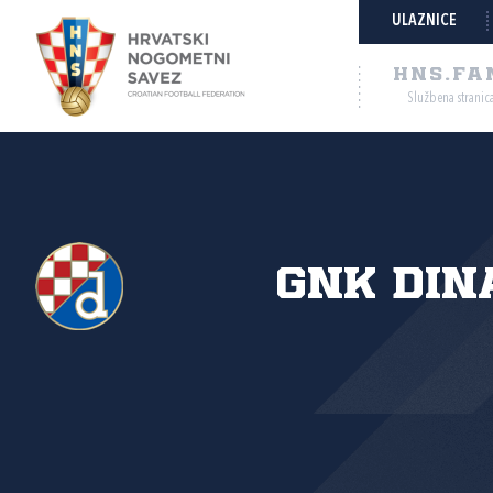
ULAZNICE
HNS.FA
Službena stranic
GNK Din