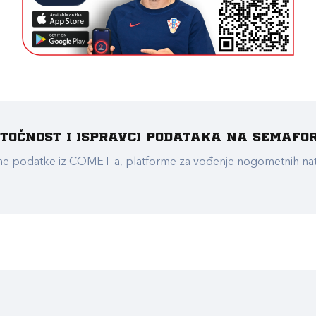
e točnost i ispravci podataka na Semafo
ualne podatke iz COMET-a, platforme za vođenje nogometnih n