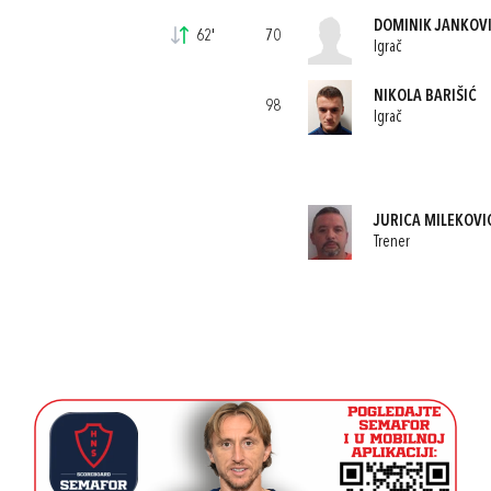
DOMINIK JANKOV
62'
70
Igrač
NIKOLA BARIŠIĆ
98
Igrač
JURICA MILEKOVI
Trener