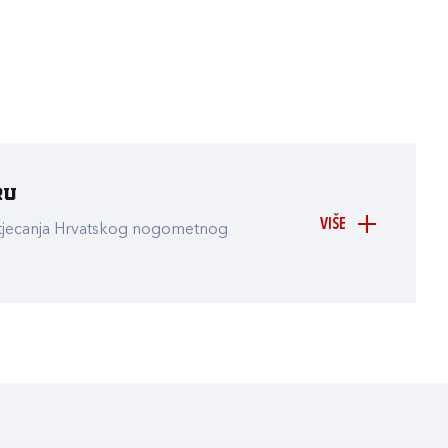
ru
VIŠE
atjecanja Hrvatskog nogometnog