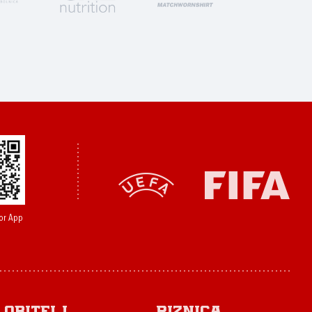
or App
Obitelj
Riznica