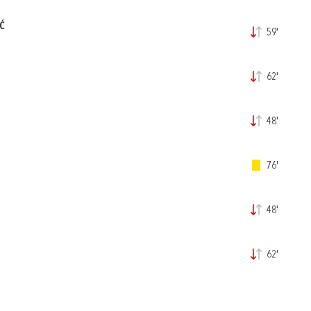
IĆ
59'
62'
48'
76'
48'
62'