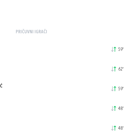
PRIČUVNI IGRAČI
59'
62'
IĆ
59'
48'
48'