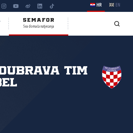
HR
EN
A
SEMAFOR
Sva domaća natjecanja
Dubrava Tim
bel