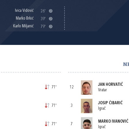
Ivica Vidović
26'
Marko Brkić
39'
Karlo Miljanić
79'
N
JAN HORVATIĆ
71'
12
Vratar
JOSIP ĆIBARIĆ
71'
3
Igrač
MARKO IVANOVIĆ
71'
7
Igrač