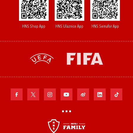
HNS Shop App
HNS Ulaznice App
HNS Semafor App