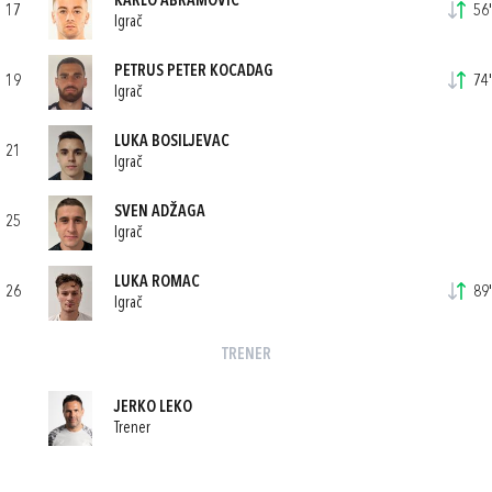
KARLO ABRAMOVIĆ
17
56'
Igrač
PETRUS PETER KOCADAG
19
74'
Igrač
LUKA BOSILJEVAC
21
Igrač
SVEN ADŽAGA
25
Igrač
LUKA ROMAC
26
89'
Igrač
TRENER
JERKO LEKO
Trener