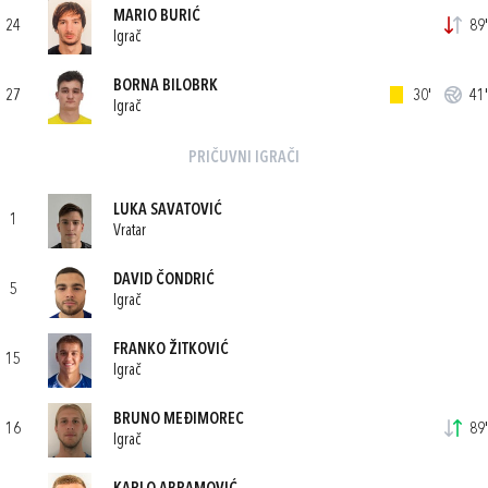
MARIO BURIĆ
24
89'
Igrač
BORNA BILOBRK
27
30'
41'
Igrač
PRIČUVNI IGRAČI
LUKA SAVATOVIĆ
1
Vratar
DAVID ČONDRIĆ
5
Igrač
FRANKO ŽITKOVIĆ
15
Igrač
BRUNO MEĐIMOREC
16
89'
Igrač