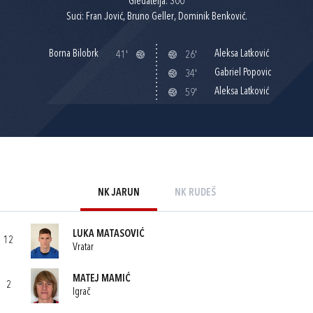
Gledatelja: 300
Suci: Fran Jović, Bruno Geller, Dominik Benković.
Borna Bilobrk
Aleksa Latković
41'
26'
Gabriel Popovic
34'
Aleksa Latković
59'
NK JARUN
NK RUDEŠ
LUKA MATASOVIĆ
12
Vratar
MATEJ MAMIĆ
2
Igrač