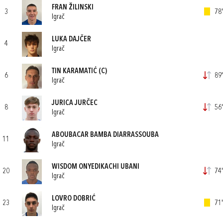
FRAN ŽILINSKI
3
78'
Igrač
LUKA DAJČER
4
Igrač
TIN KARAMATIĆ
(C)
6
89'
Igrač
JURICA JURČEC
8
56'
Igrač
ABOUBACAR BAMBA DIARRASSOUBA
11
Igrač
WISDOM ONYEDIKACHI UBANI
20
74'
Igrač
LOVRO DOBRIĆ
23
71'
Igrač