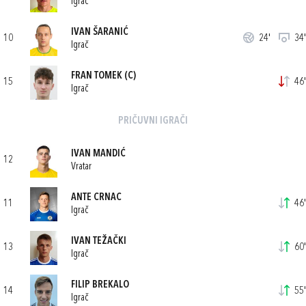
Igrač
IVAN ŠARANIĆ
10
24'
34'
Igrač
FRAN TOMEK
(C)
15
46'
Igrač
PRIČUVNI IGRAČI
IVAN MANDIĆ
12
Vratar
ANTE CRNAC
11
46'
Igrač
IVAN TEŽAČKI
13
60'
Igrač
FILIP BREKALO
14
55'
Igrač