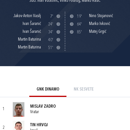
Suci: Ivan Vučković, Vinko Podrug, Marko Rašić.
Jakov-Anton Vasilj
Nino Stojanović
7'
19'
Ivan Šaranić
Marko Ivković
24'
64'
Ivan Šaranić
Matej Grgić
34'
85'
Martin Baturina
40'
Martin Baturina
51'
GNK DINAMO
NK SESVETE
MISLAV ZADRO
1
Vratar
TIN HRVOJ
2