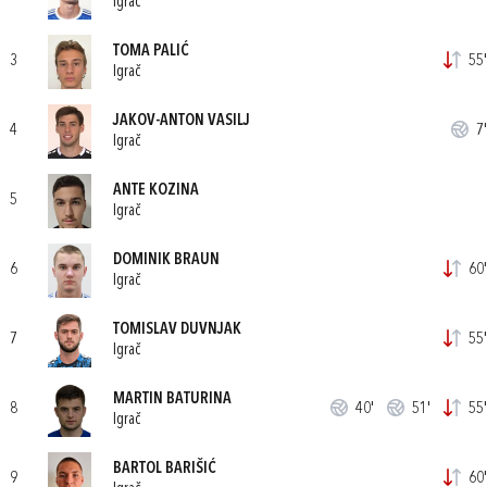
Igrač
TOMA PALIĆ
3
55'
Igrač
JAKOV-ANTON VASILJ
4
7'
Igrač
ANTE KOZINA
5
Igrač
DOMINIK BRAUN
6
60'
Igrač
TOMISLAV DUVNJAK
7
55'
Igrač
MARTIN BATURINA
8
40'
51'
55'
Igrač
BARTOL BARIŠIĆ
9
60'