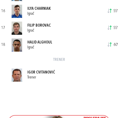
ILYA CHARNIAK
16
55'
Igrač
FILIP BOROVAC
17
55'
Igrač
HALID ALGHOUL
18
60'
Igrač
TRENER
IGOR CVITANOVIĆ
Trener