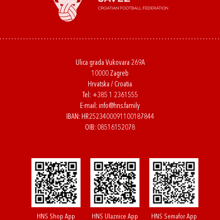
Ulica grada Vukovara 269A
10000 Zagreb
Hrvatska / Croatia
Tel:
+385 1 2361555
E-mail:
info@hns.family
IBAN: HR2523400091100187844
OIB: 08516152078
HNS Shop App
HNS Ulaznice App
HNS Semafor App