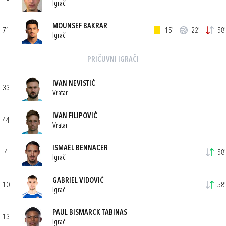
Igrač
MOUNSEF BAKRAR
71
15'
22'
58'
Igrač
PRIČUVNI IGRAČI
IVAN NEVISTIĆ
33
Vratar
IVAN FILIPOVIĆ
44
Vratar
ISMAËL BENNACER
4
58'
Igrač
GABRIEL VIDOVIĆ
10
58'
Igrač
PAUL BISMARCK TABINAS
13
Igrač