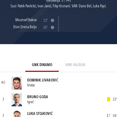
Gledatelja: 21.942
Suci: Patrik Pavlešić, Ivan Janić, Filip Krznarić. VAR: Dario Bel, Luka Pajić.
Mounsef Bakrar
22'
Dion Drena Beljo
65'
GNK DINAMO
HNK HAJDUK
DOMINIK LIVAKOVIĆ
40
Vratar
BRUNO GODA
3
32'
Igrač
LUKA STOJKOVIĆ
7
74'