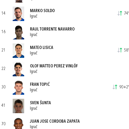
MARKO SOLDO
14
74'
Igrač
RAUL TORRENTE NAVARRO
16
Igrač
MATEO LISICA
21
58'
Igrač
OLOF MATTEO PEREZ VINLÖF
22
Igrač
FRAN TOPIĆ
30
90+2'
Igrač
SVEN ŠUNTA
41
Igrač
JUAN JOSE CORDOBA ZAPATA
70
Igrač