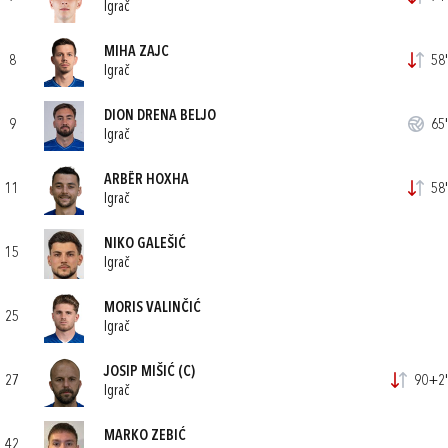
Igrač
MIHA ZAJC
8
58'
Igrač
DION DRENA BELJO
9
65'
Igrač
ARBËR HOXHA
11
58'
Igrač
NIKO GALEŠIĆ
15
Igrač
MORIS VALINČIĆ
25
Igrač
JOSIP MIŠIĆ
(C)
27
90+2'
Igrač
MARKO ZEBIĆ
42