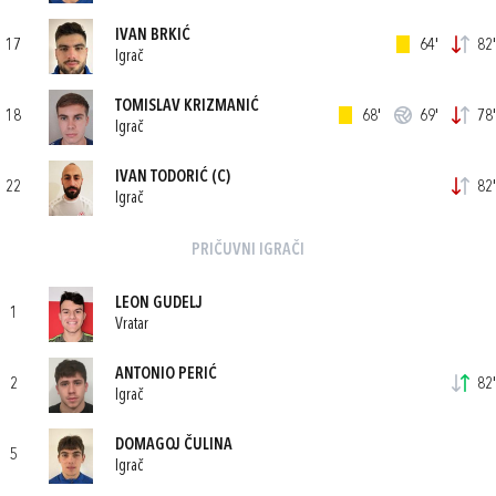
IVAN BRKIĆ
17
64'
82'
Igrač
TOMISLAV KRIZMANIĆ
18
68'
69'
78'
Igrač
IVAN TODORIĆ
(C)
22
82'
Igrač
PRIČUVNI IGRAČI
LEON GUDELJ
1
Vratar
ANTONIO PERIĆ
2
82'
Igrač
DOMAGOJ ČULINA
5
Igrač