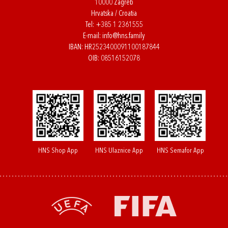
10000 Zagreb
Hrvatska / Croatia
Tel:
+385 1 2361555
E-mail:
info@hns.family
IBAN: HR2523400091100187844
OIB: 08516152078
HNS Shop App
HNS Ulaznice App
HNS Semafor App