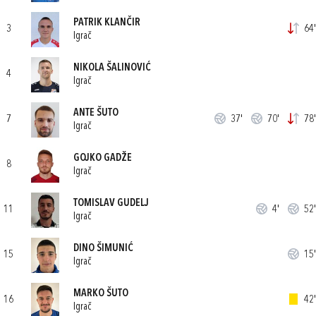
PATRIK KLANČIR
3
64'
Igrač
NIKOLA ŠALINOVIĆ
4
Igrač
ANTE ŠUTO
7
37'
70'
78'
Igrač
GOJKO GADŽE
8
Igrač
TOMISLAV GUDELJ
11
4'
52'
Igrač
DINO ŠIMUNIĆ
15
15'
Igrač
MARKO ŠUTO
16
42'
Igrač