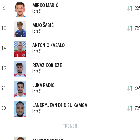
MIRKO MARIĆ
6
82'
Igrač
MIJO ŠABIĆ
10
78'
Igrač
ANTONIO KASALO
14
Igrač
REVAZ KOBIDZE
19
Igrač
LUKA RADIĆ
21
64'
Igrač
LANDRY JEAN DE DIEU KAMGA
33
78'
Igrač
TRENER