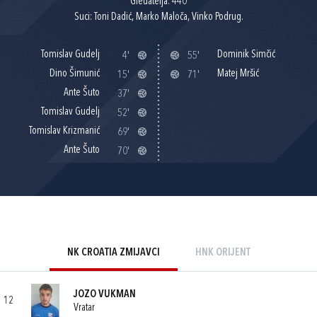
Gledatelja: 440
Suci: Toni Dadić, Marko Maloča, Vinko Podrug.
Tomislav Gudelj
Dominik Simčić
4'
55'
Dino Šimunić
Matej Mršić
15'
71'
Ante Šuto
37'
Tomislav Gudelj
52'
Tomislav Krizmanić
69'
Ante Šuto
70'
NK CROATIA ZMIJAVCI
HNK ORIJENT
JOZO VUKMAN
12
Vratar