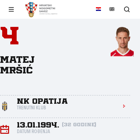
4
Matej
Mršić
NK Opatija
TRENUTNI KLUB
13.01.1994.
(32 godine)
DATUM ROĐENJA