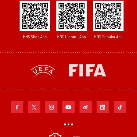
HNS Shop App
HNS Ulaznice App
HNS Semafor App