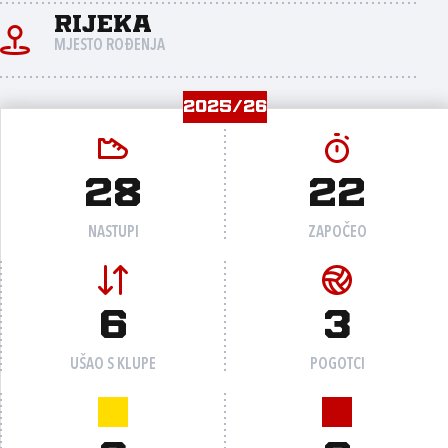
Rijeka
MJESTO ROĐENJA
2025/26
28
22
NASTUPI
ZAPOČEO
6
3
UŠAO S KLUPE
POGOTCI