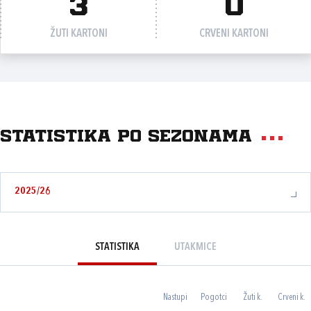
3
0
ŽUTI KARTONI
CRVENI KARTONI
Statistika po sezonama
2025/26
STATISTIKA
UTAKMICE
Nastupi
Pogotci
Žuti k.
Crveni k.